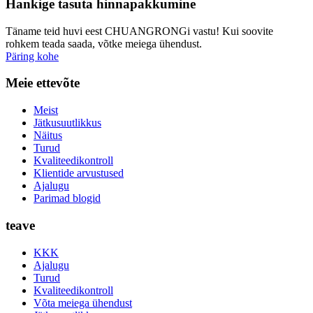
Hankige tasuta hinnapakkumine
Täname teid huvi eest CHUANGRONGi vastu! Kui soovite
rohkem teada saada, võtke meiega ühendust.
Päring kohe
Meie ettevõte
Meist
Jätkusuutlikkus
Näitus
Turud
Kvaliteedikontroll
Klientide arvustused
Ajalugu
Parimad blogid
teave
KKK
Ajalugu
Turud
Kvaliteedikontroll
Võta meiega ühendust