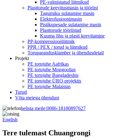
PE-valmistatud liitmikud
Plasttorude keevitusmasin ja tööriist
Tagumiku sulatamise masin
Elektrofusioonimasin
Pistikupesade sulatamise masin
Plasttorude tööriistad
Kuuma õhu ja plasti keevitamine
PP-kompressioonliitmik
PPR / PEX / torud ja liitmikud
Toruparandusklamber ja ühendusdetail
Projekt
PE torujuhe Aafrikas
PE torujuhe Mongoolias
PE torujuhe Bangladeshis
PE torujuhe ÜRO projektis
PE torujuhe Malaisias
Turud
Võta meiega ühendust
helista meile:
0086-18180897627
English
Tere tulemast Chuangrongi