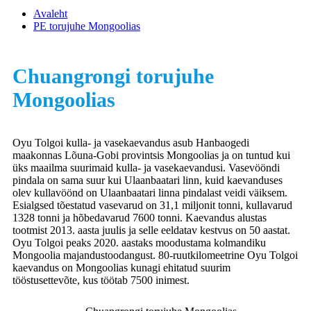
Avaleht
PE torujuhe Mongoolias
Chuangrongi torujuhe
Mongoolias
Oyu Tolgoi kulla- ja vasekaevandus asub Hanbaogedi
maakonnas Lõuna-Gobi provintsis Mongoolias ja on tuntud kui
üks maailma suurimaid kulla- ja vasekaevandusi. Vasevööndi
pindala on sama suur kui Ulaanbaatari linn, kuid kaevanduses
olev kullavöönd on Ulaanbaatari linna pindalast veidi väiksem.
Esialgsed tõestatud vasevarud on 31,1 miljonit tonni, kullavarud
1328 tonni ja hõbedavarud 7600 tonni. Kaevandus alustas
tootmist 2013. aasta juulis ja selle eeldatav kestvus on 50 aastat.
Oyu Tolgoi peaks 2020. aastaks moodustama kolmandiku
Mongoolia majandustoodangust. 80-ruutkilomeetrine Oyu Tolgoi
kaevandus on Mongoolias kunagi ehitatud suurim
tööstusettevõte, kus töötab 7500 inimest.