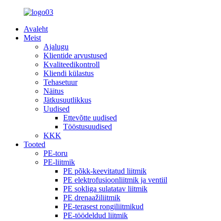
Avaleht
Meist
Ajalugu
Klientide arvustused
Kvaliteedikontroll
Kliendi külastus
Tehasetuur
Näitus
Jätkusuutlikkus
Uudised
Ettevõtte uudised
Tööstusuudised
KKK
Tooted
PE-toru
PE-liitmik
PE põkk-keevitatud liitmik
PE elektrofusioonliitmik ja ventiil
PE sokliga sulatatav liitmik
PE drenaažiliitmik
PE-terasest rongiliitmikud
PE-töödeldud liitmik