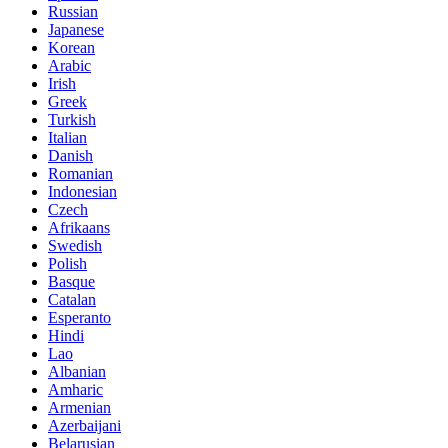
Russian
Japanese
Korean
Arabic
Irish
Greek
Turkish
Italian
Danish
Romanian
Indonesian
Czech
Afrikaans
Swedish
Polish
Basque
Catalan
Esperanto
Hindi
Lao
Albanian
Amharic
Armenian
Azerbaijani
Belarusian