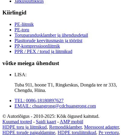
Jätkusuutlikkus
Kiirlingid
PE-liitmik
PE-toru
Toruparandusklamber ja ühendusdetail
Plasttorude keevitusmasin ja tööriist
PP-kompressioonliitmik
PPR / PEX / torud ja liitmikud
võtke meiega ühendust
LISA:
Tuba 911, hoone T1, Ringkeskus, Dongda tee nr 333,
Chengdu, Hiina.
TEL: 0086-18180897627
EMAIL: chuangrong@cdchuangrong.com
© Autoriõigus - 2010-2025: Kõik õigused kaitstud.
Kuumad tooted
-
Saidi kaart
-
AMP mobiil
HDPE toru ja liitmikud
,
Remondiklamber
,
Meessoost adapter
,
HDPE torude paigaldamine
,
HDPE toruliitmikud
,
Pe veetoru
,