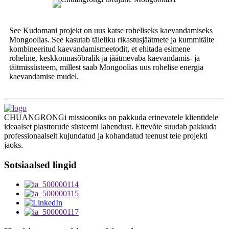
See Kudomani projekt on uus katse roheliseks kaevandamiseks
Mongoolias. See kasutab täieliku rikastusjäätmete ja kummitäite
kombineeritud kaevandamismeetodit, et ehitada esimene
roheline, keskkonnasõbralik ja jäätmevaba kaevandamis- ja
täitmissüsteem, millest saab Mongoolias uus rohelise energia
kaevandamise mudel.
CHUANGRONGi missiooniks on pakkuda erinevatele klientidele
ideaalset plasttorude süsteemi lahendust. Ettevõte suudab pakkuda
professionaalselt kujundatud ja kohandatud teenust teie projekti
jaoks.
Sotsiaalsed lingid