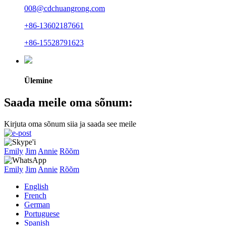
008@cdchuangrong.com
+86-13602187661
+86-15528791623
Ülemine
Saada meile oma sõnum:
Kirjuta oma sõnum siia ja saada see meile
Emily
Jim
Annie
Rõõm
Emily
Jim
Annie
Rõõm
English
French
German
Portuguese
Spanish