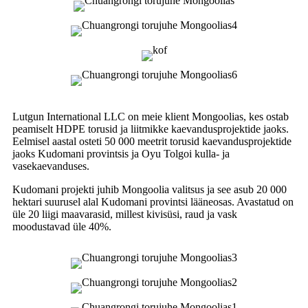
Lutgun International LLC on meie klient Mongoolias, kes ostab
peamiselt HDPE torusid ja liitmikke kaevandusprojektide jaoks.
Eelmisel aastal osteti 50 000 meetrit torusid kaevandusprojektide
jaoks Kudomani provintsis ja Oyu Tolgoi kulla- ja
vasekaevanduses.
Kudomani projekti juhib Mongoolia valitsus ja see asub 20 000
hektari suurusel alal Kudomani provintsi lääneosas. Avastatud on
üle 20 liigi maavarasid, millest kivisüsi, raud ja vask
moodustavad üle 40%.