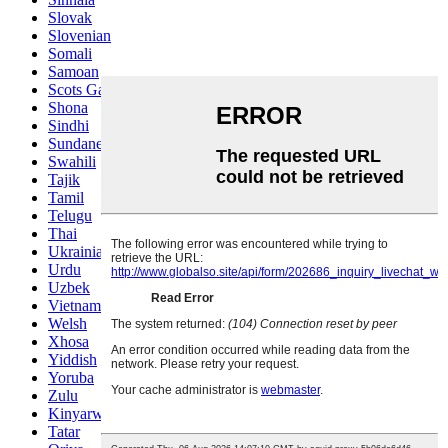
Slovak
Slovenian
Somali
Samoan
Scots Gaelic
Shona
Sindhi
Sundanese
Swahili
Tajik
Tamil
Telugu
Thai
Ukrainian
Urdu
Uzbek
Vietnamese
Welsh
Xhosa
Yiddish
Yoruba
Zulu
Kinyarwanda
Tatar