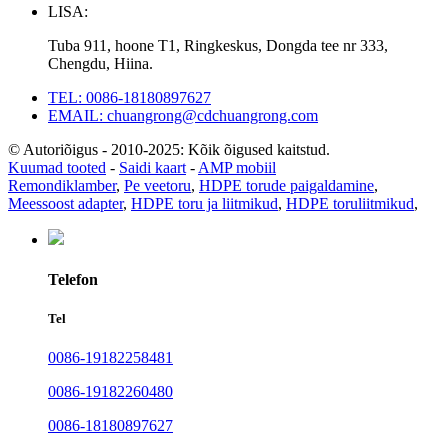
LISA:
Tuba 911, hoone T1, Ringkeskus, Dongda tee nr 333,
Chengdu, Hiina.
TEL: 0086-18180897627
EMAIL: chuangrong@cdchuangrong.com
© Autoriõigus - 2010-2025: Kõik õigused kaitstud.
Kuumad tooted
-
Saidi kaart
-
AMP mobiil
Remondiklamber
,
Pe veetoru
,
HDPE torude paigaldamine
,
Meessoost adapter
,
HDPE toru ja liitmikud
,
HDPE toruliitmikud
,
Telefon
Tel
0086-19182258481
0086-19182260480
0086-18180897627