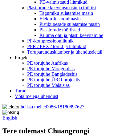
PE-valmistatud liitmikud
Plasttorude keevitusmasin ja tööriist
Tagumiku sulatamise masin
Elektrofusioonimasin
Pistikupesade sulatamise masin
Plasttorude tööriistad
Kuuma õhu ja plasti keevitamine
PP-kompressioonliitmik
PPR / PEX / torud ja liitmikud
Toruparandusklamber ja ühendusdetail
Projekt
PE torujuhe Aafrikas
PE torujuhe Mongoolias
PE torujuhe Bangladeshis
PE torujuhe ÜRO projektis
PE torujuhe Malaisias
Turud
Võta meiega ühendust
helista meile:
0086-18180897627
English
Tere tulemast Chuangrongi