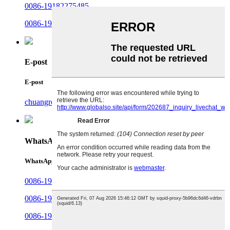
0086-19182275485
0086-19381607486
E-post
E-post
chuangrong@cdchuangrong.com
WhatsApp
WhatsApp
0086-19381607486
0086-19182258481
0086-19182260480