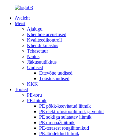
Avaleht
Meist
Ajalugu
Klientide arvustused
Kvaliteedikontroll
Kliendi külastus
Tehasetuur
Näitus
Jätkusuutlikkus
Uudised
Ettevõtte uudised
Tööstusuudised
KKK
Tooted
PE-toru
PE-liitmik
PE põkk-keevitatud liitmik
PE elektrofusioonliitmik ja ventiil
PE sokliga sulatatav liitmik
PE drenaažiliitmik
PE-terasest rongiliitmikud
PE-töödeldud liitmik