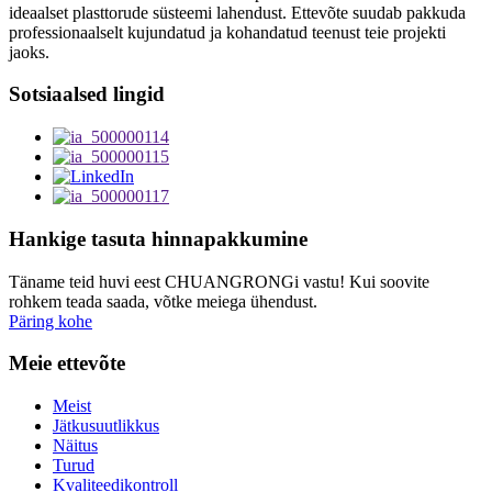
ideaalset plasttorude süsteemi lahendust. Ettevõte suudab pakkuda
professionaalselt kujundatud ja kohandatud teenust teie projekti
jaoks.
Sotsiaalsed lingid
Hankige tasuta hinnapakkumine
Täname teid huvi eest CHUANGRONGi vastu! Kui soovite
rohkem teada saada, võtke meiega ühendust.
Päring kohe
Meie ettevõte
Meist
Jätkusuutlikkus
Näitus
Turud
Kvaliteedikontroll