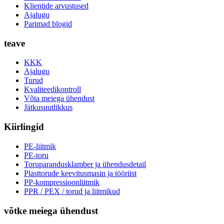
Klientide arvustused
Ajalugu
Parimad blogid
teave
KKK
Ajalugu
Turud
Kvaliteedikontroll
Võta meiega ühendust
Jätkusuutlikkus
Kiirlingid
PE-liitmik
PE-toru
Toruparandusklamber ja ühendusdetail
Plasttorude keevitusmasin ja tööriist
PP-kompressioonliitmik
PPR / PEX / torud ja liitmikud
võtke meiega ühendust