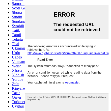
Samoan
Scots Gaelic
Shona
Sindhi
Sundanese
Swahili
Tajik
Tamil
Telugu
Thai
Ukrainian
Urdu
Uzbek
Vietnamese
Welsh
Xhosa
Yiddish
Yoruba
Zulu
Kinyarwanda
Tatar
Oriya
Turkmen
Uyghur