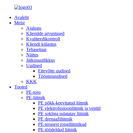
Avaleht
Meist
Ajalugu
Klientide arvustused
Kvaliteedikontroll
Kliendi külastus
Tehasetuur
Näitus
Jätkusuutlikkus
Uudised
Ettevõtte uudised
Tööstusuudised
KKK
Tooted
PE-toru
PE-liitmik
PE põkk-keevitatud liitmik
PE elektrofusioonliitmik ja ventiil
PE sokliga sulatatav liitmik
PE drenaažiliitmik
PE-terasest rongiliitmikud
PE-töödeldud liitmik