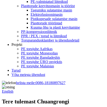
PE-valmistatud liitmikud
Plasttorude keevitusmasin ja tööriist
Tagumiku sulatamise masin
Elektrofusioonimasin
Pistikupesade sulatamise masin
Plasttorude tööriistad
Kuuma õhu ja plasti keevitamine
PP-kompressioonliitmik
PPR / PEX / torud ja liitmikud
Toruparandusklamber ja ühendusdetail
Projekt
PE torujuhe Aafrikas
PE torujuhe Mongoolias
PE torujuhe Bangladeshis
PE torujuhe ÜRO projektis
PE torujuhe Malaisias
Turud
Võta meiega ühendust
helista meile:
0086-18180897627
English
Tere tulemast Chuangrongi