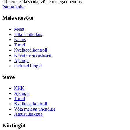
rohkem teada saada, võtke meiega ühendust.
Päring kohe
Meie ettevõte
Meist
Jätkusuutlikkus
Näitus
Turud
Kvaliteedikontroll
Klientide arvustused
Ajalugu
Parimad blogid
teave
KKK
Ajalugu
Turud
Kvaliteedikontroll
Võta meiega ühendust
Jätkusuutlikkus
Kiirlingid