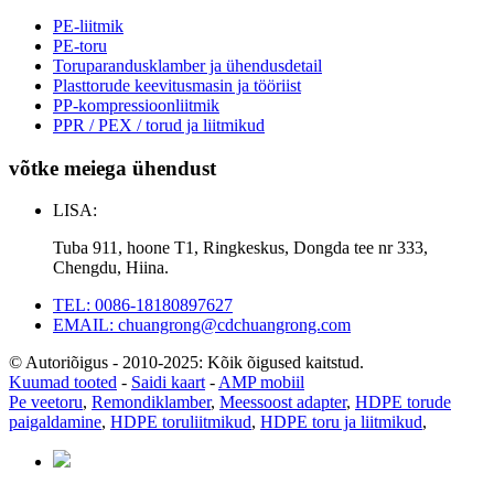
PE-liitmik
PE-toru
Toruparandusklamber ja ühendusdetail
Plasttorude keevitusmasin ja tööriist
PP-kompressioonliitmik
PPR / PEX / torud ja liitmikud
võtke meiega ühendust
LISA:
Tuba 911, hoone T1, Ringkeskus, Dongda tee nr 333,
Chengdu, Hiina.
TEL: 0086-18180897627
EMAIL: chuangrong@cdchuangrong.com
© Autoriõigus - 2010-2025: Kõik õigused kaitstud.
Kuumad tooted
-
Saidi kaart
-
AMP mobiil
Pe veetoru
,
Remondiklamber
,
Meessoost adapter
,
HDPE torude
paigaldamine
,
HDPE toruliitmikud
,
HDPE toru ja liitmikud
,