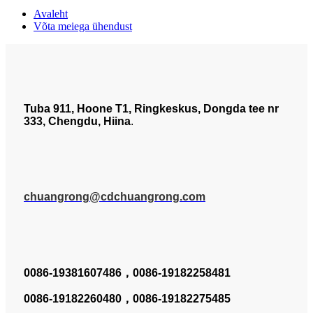
Avaleht
Võta meiega ühendust
Tuba 911, Hoone T1, Ringkeskus, Dongda tee nr
333, Chengdu, Hiina
.
chuangrong@cdchuangrong.com
0086-19381607486，
0086-19182258481
0086-19182260480，
0086-19182275485