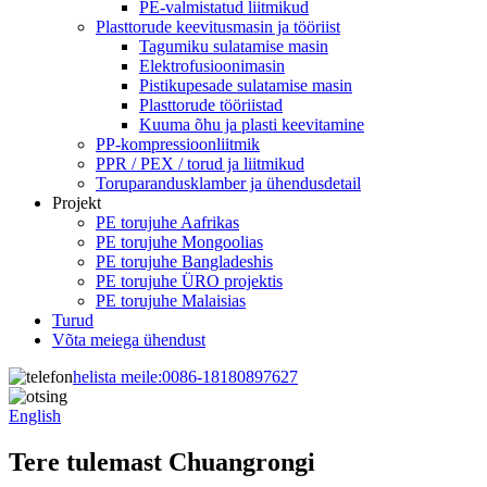
PE-valmistatud liitmikud
Plasttorude keevitusmasin ja tööriist
Tagumiku sulatamise masin
Elektrofusioonimasin
Pistikupesade sulatamise masin
Plasttorude tööriistad
Kuuma õhu ja plasti keevitamine
PP-kompressioonliitmik
PPR / PEX / torud ja liitmikud
Toruparandusklamber ja ühendusdetail
Projekt
PE torujuhe Aafrikas
PE torujuhe Mongoolias
PE torujuhe Bangladeshis
PE torujuhe ÜRO projektis
PE torujuhe Malaisias
Turud
Võta meiega ühendust
helista meile:
0086-18180897627
English
Tere tulemast Chuangrongi