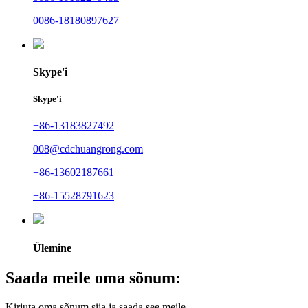
0086-18180897627
Skype'i
Skype'i
+86-13183827492
008@cdchuangrong.com
+86-13602187661
+86-15528791623
Ülemine
Saada meile oma sõnum:
Kirjuta oma sõnum siia ja saada see meile