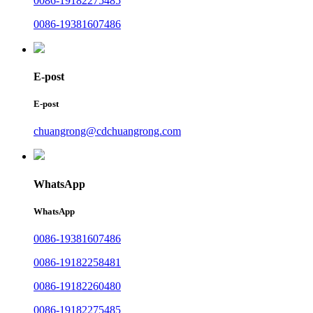
0086-19182275485
0086-19381607486
E-post
E-post
chuangrong@cdchuangrong.com
WhatsApp
WhatsApp
0086-19381607486
0086-19182258481
0086-19182260480
0086-19182275485