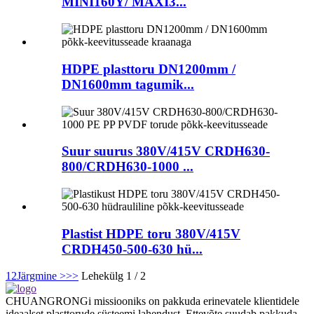
MINI160Y/ MAXI3...
HDPE plasttoru DN1200mm /
DN1600mm tagumik...
Suur suurus 380V/415V CRDH630-
800/CRDH630-1000 ...
Plastist HDPE toru 380V/415V
CRDH450-500-630 hü...
1
2
Järgmine >
>>
Lehekülg 1 / 2
CHUANGRONGi missiooniks on pakkuda erinevatele klientidele
ideaalset plasttorude süsteemi lahendust. Ettevõte suudab pakkuda