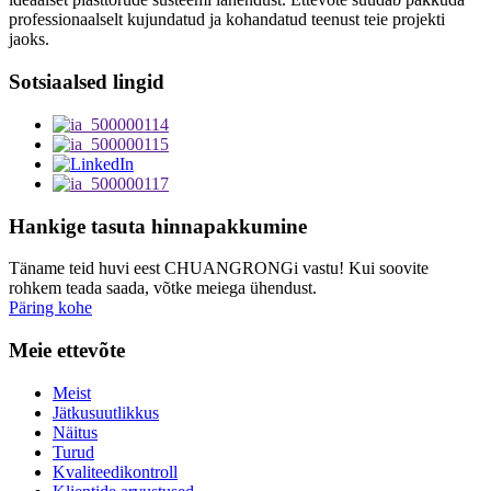
professionaalselt kujundatud ja kohandatud teenust teie projekti
jaoks.
Sotsiaalsed lingid
Hankige tasuta hinnapakkumine
Täname teid huvi eest CHUANGRONGi vastu! Kui soovite
rohkem teada saada, võtke meiega ühendust.
Päring kohe
Meie ettevõte
Meist
Jätkusuutlikkus
Näitus
Turud
Kvaliteedikontroll