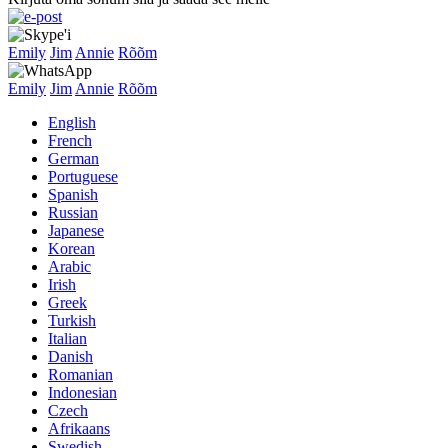
Emily
Jim
Annie
Rõõm
Emily
Jim
Annie
Rõõm
English
French
German
Portuguese
Spanish
Russian
Japanese
Korean
Arabic
Irish
Greek
Turkish
Italian
Danish
Romanian
Indonesian
Czech
Afrikaans
Swedish