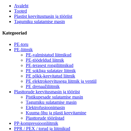
Avaleht
Tooted
Plastist keevitusmasin ja tööriist
Tagumiku sulatamise masin
Kategooriad
PE-toru
PE-liitmik
PE-valmistatud liitmikud
PE-töödeldud liitmik
PE-terasest rongiliitmikud
PE sokliga sulatatav liitmik
PE põkk-keevitatud liitmik
PE elektrokeevitusega liitmik ja ventiil
PE drenaažiliitmik
Plasttorude keevitusmasin ja tööriist
Pistikupesade sulatamise masin
Tagumiku sulatamise masin
Elektrofusioonimasin
Kuuma õhu ja plasti keevitamine
Plasttorude tööriistad
PP-kompressioonliitmik
PPR / PEX / torud ja liitmikud