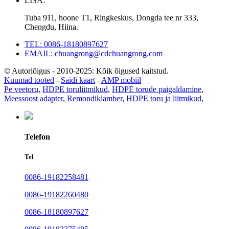
LISA:
Tuba 911, hoone T1, Ringkeskus, Dongda tee nr 333,
Chengdu, Hiina.
TEL: 0086-18180897627
EMAIL: chuangrong@cdchuangrong.com
© Autoriõigus - 2010-2025: Kõik õigused kaitstud.
Kuumad tooted
-
Saidi kaart
-
AMP mobiil
Pe veetoru
,
HDPE toruliitmikud
,
HDPE torude paigaldamine
,
Meessoost adapter
,
Remondiklamber
,
HDPE toru ja liitmikud
,
Telefon
Tel
0086-19182258481
0086-19182260480
0086-18180897627