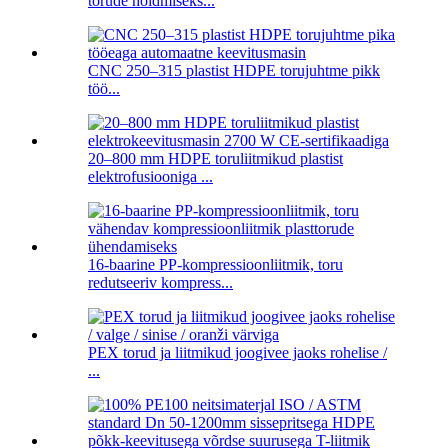
torude hoidmiseks...
CNC 250–315 plastist HDPE torujuhtme pikk
töö...
20–800 mm HDPE toruliitmikud plastist
elektrofusiooniga ...
16-baarine PP-kompressioonliitmik, toru
redutseeriv kompress...
PEX torud ja liitmikud joogivee jaoks rohelise /
...