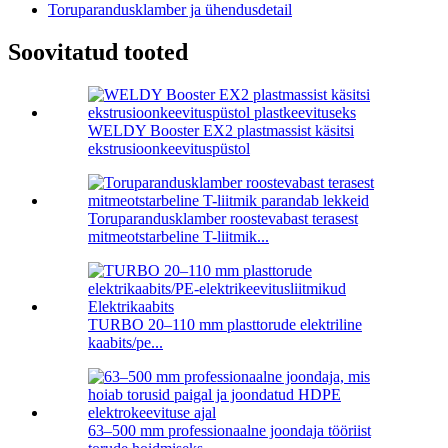
Toruparandusklamber ja ühendusdetail
Soovitatud tooted
WELDY Booster EX2 plastmassist käsitsi
ekstrusioonkeevituspüstol
Toruparandusklamber roostevabast terasest
mitmeotstarbeline T-liitmik...
TURBO 20–110 mm plasttorude elektriline
kaabits/pe...
63–500 mm professionaalne joondaja tööriist