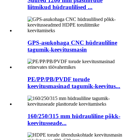
Suured 1200 mm plasttorude
liitmikud hüdraulilised ...
GPS-asukohaga CNC hüdrauliline
tagumik-keevitusmasin
PE/PP/PB/PVDF torude
keevitusmasinad tagumik-keevitus...
160/250/315 mm hüdrauliline põkk-
keevitusseade...