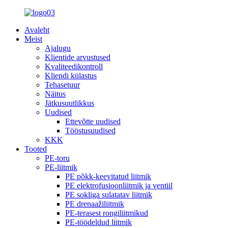
Avaleht
Meist
Ajalugu
Klientide arvustused
Kvaliteedikontroll
Kliendi külastus
Tehasetuur
Näitus
Jätkusuutlikkus
Uudised
Ettevõtte uudised
Tööstusuudised
KKK
Tooted
PE-toru
PE-liitmik
PE põkk-keevitatud liitmik
PE elektrofusioonliitmik ja ventiil
PE sokliga sulatatav liitmik
PE drenaažiliitmik
PE-terasest rongiliitmikud
PE-töödeldud liitmik