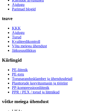
Klientide arvustused
Ajalugu
Parimad blogid
teave
KKK
Ajalugu
Turud
Kvaliteedikontroll
Võta meiega ühendust
Jätkusuutlikkus
Kiirlingid
PE-liitmik
PE-toru
Toruparandusklamber ja ühendusdetail
Plasttorude keevitusmasin ja tööriist
PP-kompressioonliitmik
PPR / PEX / torud ja liitmikud
võtke meiega ühendust