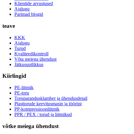
Klientide arvustused
Ajalugu
Parimad blogid
teave
KKK
Ajalugu
Turud
Kvaliteedikontroll
Võta meiega ühendust
Jätkusuutlikkus
Kiirlingid
PE-liitmik
PE-toru
Toruparandusklamber ja ühendusdetail
Plasttorude keevitusmasin ja tööriist
PP-kompressioonliitmik
PPR / PEX / torud ja liitmikud
võtke meiega ühendust