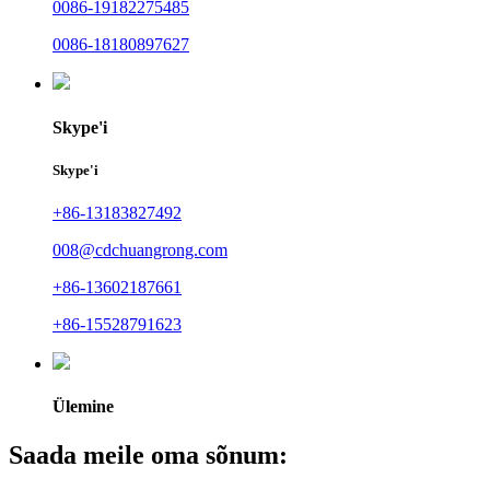
0086-19182275485
0086-18180897627
Skype'i
Skype'i
+86-13183827492
008@cdchuangrong.com
+86-13602187661
+86-15528791623
Ülemine
Saada meile oma sõnum: