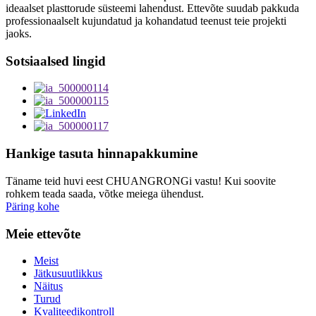
ideaalset plasttorude süsteemi lahendust. Ettevõte suudab pakkuda
professionaalselt kujundatud ja kohandatud teenust teie projekti
jaoks.
Sotsiaalsed lingid
Hankige tasuta hinnapakkumine
Täname teid huvi eest CHUANGRONGi vastu! Kui soovite
rohkem teada saada, võtke meiega ühendust.
Päring kohe
Meie ettevõte
Meist
Jätkusuutlikkus
Näitus
Turud
Kvaliteedikontroll