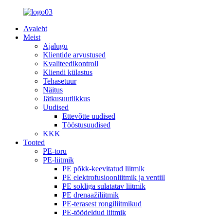
Avaleht
Meist
Ajalugu
Klientide arvustused
Kvaliteedikontroll
Kliendi külastus
Tehasetuur
Näitus
Jätkusuutlikkus
Uudised
Ettevõtte uudised
Tööstusuudised
KKK
Tooted
PE-toru
PE-liitmik
PE põkk-keevitatud liitmik
PE elektrofusioonliitmik ja ventiil
PE sokliga sulatatav liitmik
PE drenaažiliitmik
PE-terasest rongiliitmikud
PE-töödeldud liitmik