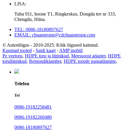
LISA:
Tuba 911, hoone T1, Ringkeskus, Dongda tee nr 333,
Chengdu, Hiina.
TEL: 0086-18180897627
EMAIL: chuangrong@cdchuangrong.com
© Autoriõigus - 2010-2025: Kõik õigused kaitstud.
Kuumad tooted
-
Saidi kaart
-
AMP mobiil
Pe veetoru
,
HDPE toru ja liitmikud
,
Meessoost adapter
,
HDPE
toruliitmikud
,
Remondiklamber
,
HDPE torude paigaldamine
,
Telefon
Tel
0086-19182258481
0086-19182260480
0086-18180897627