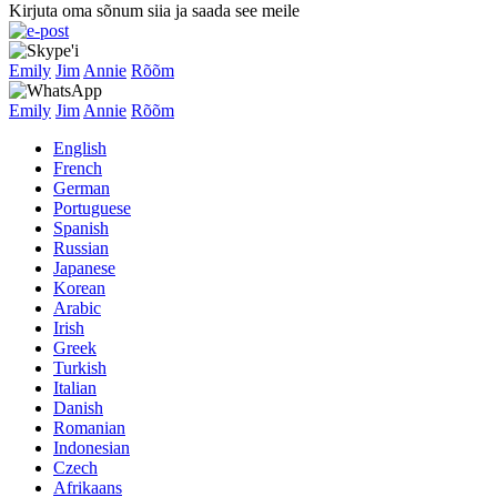
Kirjuta oma sõnum siia ja saada see meile
Emily
Jim
Annie
Rõõm
Emily
Jim
Annie
Rõõm
English
French
German
Portuguese
Spanish
Russian
Japanese
Korean
Arabic
Irish
Greek
Turkish
Italian
Danish
Romanian
Indonesian
Czech
Afrikaans