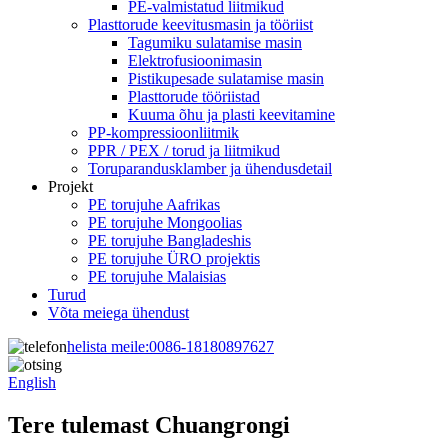
PE-valmistatud liitmikud
Plasttorude keevitusmasin ja tööriist
Tagumiku sulatamise masin
Elektrofusioonimasin
Pistikupesade sulatamise masin
Plasttorude tööriistad
Kuuma õhu ja plasti keevitamine
PP-kompressioonliitmik
PPR / PEX / torud ja liitmikud
Toruparandusklamber ja ühendusdetail
Projekt
PE torujuhe Aafrikas
PE torujuhe Mongoolias
PE torujuhe Bangladeshis
PE torujuhe ÜRO projektis
PE torujuhe Malaisias
Turud
Võta meiega ühendust
helista meile:
0086-18180897627
English
Tere tulemast Chuangrongi