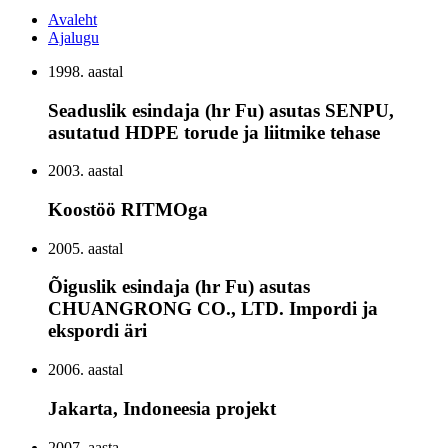
Avaleht
Ajalugu
1998. aastal
Seaduslik esindaja (hr Fu) asutas SENPU,
asutatud HDPE torude ja liitmike tehase
2003. aastal
Koostöö RITMOga
2005. aastal
Õiguslik esindaja (hr Fu) asutas
CHUANGRONG CO., LTD. Impordi ja
ekspordi äri
2006. aastal
Jakarta, Indoneesia projekt
2007. aasta