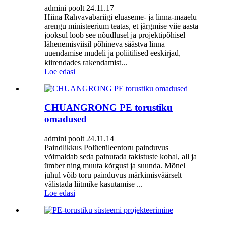
admini poolt 24.11.17
Hiina Rahvavabariigi eluaseme- ja linna-maaelu
arengu ministeerium teatas, et järgmise viie aasta
jooksul loob see nõudlusel ja projektipõhisel
lähenemisviisil põhineva säästva linna
uuendamise mudeli ja poliitilised eeskirjad,
kiirendades rakendamist...
Loe edasi
CHUANGRONG PE torustiku
omadused
admini poolt 24.11.14
Paindlikkus Polüetüleentoru painduvus
võimaldab seda painutada takistuste kohal, all ja
ümber ning muuta kõrgust ja suunda. Mõnel
juhul võib toru painduvus märkimisväärselt
välistada liitmike kasutamise ...
Loe edasi