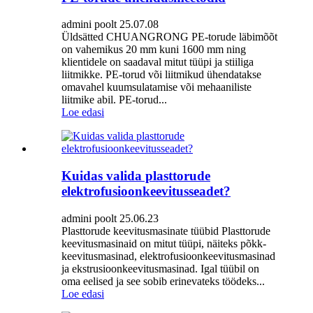
admini poolt 25.07.08
Üldsätted CHUANGRONG PE-torude läbimõõt
on vahemikus 20 mm kuni 1600 mm ning
klientidele on saadaval mitut tüüpi ja stiiliga
liitmikke. PE-torud või liitmikud ühendatakse
omavahel kuumsulatamise või mehaaniliste
liitmike abil. PE-torud...
Loe edasi
Kuidas valida plasttorude
elektrofusioonkeevitusseadet?
admini poolt 25.06.23
Plasttorude keevitusmasinate tüübid Plasttorude
keevitusmasinaid on mitut tüüpi, näiteks põkk-
keevitusmasinad, elektrofusioonkeevitusmasinad
ja ekstrusioonkeevitusmasinad. Igal tüübil on
oma eelised ja see sobib erinevateks töödeks...
Loe edasi