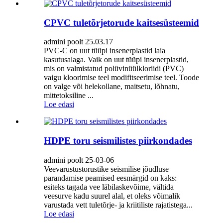
CPVC tuletõrjetorude kaitsesüsteemid
admini poolt 25.03.17
PVC-C on uut tüüpi insenerplastid laia
kasutusalaga. Vaik on uut tüüpi insenerplastid,
mis on valmistatud polüvinüülkloriidi (PVC)
vaigu kloorimise teel modifitseerimise teel. Toode
on valge või helekollane, maitsetu, lõhnatu,
mittetoksiline ...
Loe edasi
HDPE toru seismilistes piirkondades
admini poolt 25-03-06
Veevarustustorustike seismilise jõudluse
parandamise peamised eesmärgid on kaks:
esiteks tagada vee läbilaskevõime, vältida
veesurve kadu suurel alal, et oleks võimalik
varustada vett tuletõrje- ja kriitiliste rajatistega...
Loe edasi