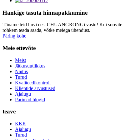
Hankige tasuta hinnapakkumine
Täname teid huvi eest CHUANGRONGi vastu! Kui soovite
rohkem teada saada, võtke meiega ühendust.
Päring kohe
Meie ettevõte
Meist
Jätkusuutlikkus
Näitus
Turud
Kvaliteedikontroll
Klientide arvustused
Ajalugu
Parimad blogid
teave
KKK
Ajalugu
Turud