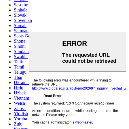
Sesotho
Sinhala
Slovak
Slovenian
Somali
Samoan
Scots Gaelic
Shona
Sindhi
Sundanese
Swahili
Tajik
Tamil
Telugu
Thai
Ukrainian
Urdu
Uzbek
Vietnamese
Welsh
Xhosa
Yiddish
Yoruba
Zulu