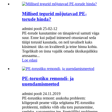
Millised tegurid mõjutavad PE-
torude hinda?
admini poolt 25-02-12
PE-torude kasutamine on tänapäeval samuti väga
suur. Enne kui paljud inimesed otsustavad seda
tüüpi torusid kasutada, on neil tavaliselt kaks
küsimust: üks on kvaliteedi ja teine ​​hinna kohta.
Tegelikult on üsna vajalik omada üksikasjalikku
arusaama...
Loe edasi
PE-torustiku remondi- ja
uuendamismeetod
admini poolt 24.11.2019
PE-torustiku remont: asukoha probleem:
kõigepealt peame välja selgitama PE-torustiku
probleemi, milleks võib olla toru purunemine,
veeleke, vananemine jne. Spetsiifilisi probleeme