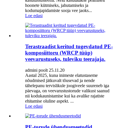
kasutussüsteemi. Neid kasutatakse peamiselt
hoonete kütmiseks, jahutamiseks ja
kodumajapidamiste sooja vee jaoks...
Loe edasi
Terastraadist keritud tugevdatud PE-
komposiittoru (WRCP tüüp)
veevarustuseks, tuleviku teerajaja.
admini poolt 25.11.20
Aastal 2025, kuna inimeste elatustaseme
nõudmised jätkuvalt tõusevad ja nende
tähelepanu tervislikule joogiveele suureneb iga
päevaga, on veevarustustorude valikust saanud
nii kodukaunistamise kui ka avalike rajatiste
ehitamise oluline aspekt. ...
Loe edasi
PE-torude ühendusmeetodid