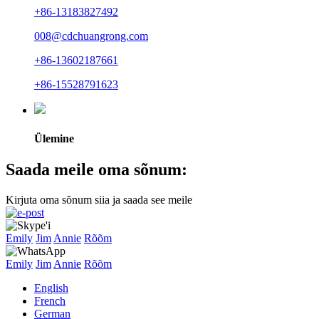
+86-13183827492
008@cdchuangrong.com
+86-13602187661
+86-15528791623
Ülemine
Saada meile oma sõnum:
Kirjuta oma sõnum siia ja saada see meile
Emily
Jim
Annie
Rõõm
Emily
Jim
Annie
Rõõm
English
French
German