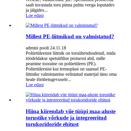
saab tuvastada toru pinna puhta veega loputades
ja jälgides...
Loe edasi
Millest PE-liitmikud on valmistatud?
admini poolt 24.11.18
Polüetüleenist liitmik on toruühendusdetail, mida
töödeldakse spetsiifilise protsessi abil, mille
peamine tooraine on polüetüleen (PE).
Polüetüleenist kui termoplast on saanud PE-
liitmike valmistamise eelistatud materjal tänu oma
heale tõmbetugevusele...
Loe edasi
Hiina kiirendab viie tüüpi maa-aluste
torustike võrkude ja integreeritud
torukoridoride ehitust