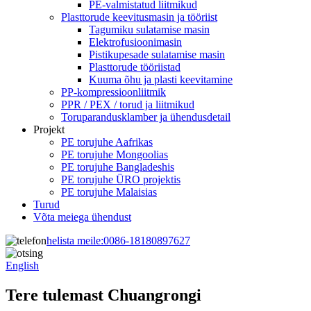
PE-valmistatud liitmikud
Plasttorude keevitusmasin ja tööriist
Tagumiku sulatamise masin
Elektrofusioonimasin
Pistikupesade sulatamise masin
Plasttorude tööriistad
Kuuma õhu ja plasti keevitamine
PP-kompressioonliitmik
PPR / PEX / torud ja liitmikud
Toruparandusklamber ja ühendusdetail
Projekt
PE torujuhe Aafrikas
PE torujuhe Mongoolias
PE torujuhe Bangladeshis
PE torujuhe ÜRO projektis
PE torujuhe Malaisias
Turud
Võta meiega ühendust
helista meile:
0086-18180897627
English
Tere tulemast Chuangrongi