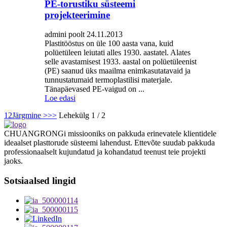
PE-torustiku süsteemi
projekteerimine
admini poolt 24.11.2013
Plastitööstus on üle 100 aasta vana, kuid
polüetüleen leiutati alles 1930. aastatel. Alates
selle avastamisest 1933. aastal on polüetüleenist
(PE) saanud üks maailma enimkasutatavaid ja
tunnustatumaid termoplastilisi materjale.
Tänapäevased PE-vaigud on ...
Loe edasi
1
2
Järgmine >
>>
Lehekülg 1 / 2
CHUANGRONGi missiooniks on pakkuda erinevatele klientidele
ideaalset plasttorude süsteemi lahendust. Ettevõte suudab pakkuda
professionaalselt kujundatud ja kohandatud teenust teie projekti
jaoks.
Sotsiaalsed lingid