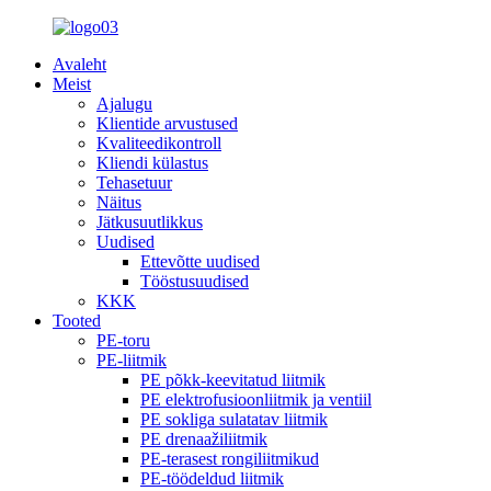
Avaleht
Meist
Ajalugu
Klientide arvustused
Kvaliteedikontroll
Kliendi külastus
Tehasetuur
Näitus
Jätkusuutlikkus
Uudised
Ettevõtte uudised
Tööstusuudised
KKK
Tooted
PE-toru
PE-liitmik
PE põkk-keevitatud liitmik
PE elektrofusioonliitmik ja ventiil
PE sokliga sulatatav liitmik
PE drenaažiliitmik
PE-terasest rongiliitmikud
PE-töödeldud liitmik