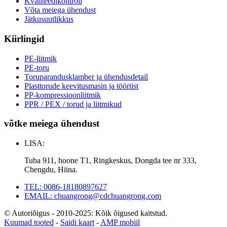
Kvaliteedikontroll
Võta meiega ühendust
Jätkusuutlikkus
Kiirlingid
PE-liitmik
PE-toru
Toruparandusklamber ja ühendusdetail
Plasttorude keevitusmasin ja tööriist
PP-kompressioonliitmik
PPR / PEX / torud ja liitmikud
võtke meiega ühendust
LISA:
Tuba 911, hoone T1, Ringkeskus, Dongda tee nr 333,
Chengdu, Hiina.
TEL: 0086-18180897627
EMAIL: chuangrong@cdchuangrong.com
© Autoriõigus - 2010-2025: Kõik õigused kaitstud.
Kuumad tooted
-
Saidi kaart
-
AMP mobiil