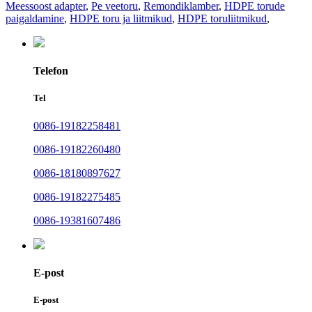
Meessoost adapter
,
Pe veetoru
,
Remondiklamber
,
HDPE torude
paigaldamine
,
HDPE toru ja liitmikud
,
HDPE toruliitmikud
,
Telefon
Tel
0086-19182258481
0086-19182260480
0086-18180897627
0086-19182275485
0086-19381607486
E-post
E-post