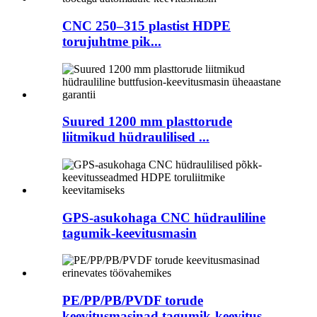
CNC 250–315 plastist HDPE
torujuhtme pik...
Suured 1200 mm plasttorude
liitmikud hüdraulilised ...
GPS-asukohaga CNC hüdrauliline
tagumik-keevitusmasin
PE/PP/PB/PVDF torude
keevitusmasinad tagumik-keevitus...