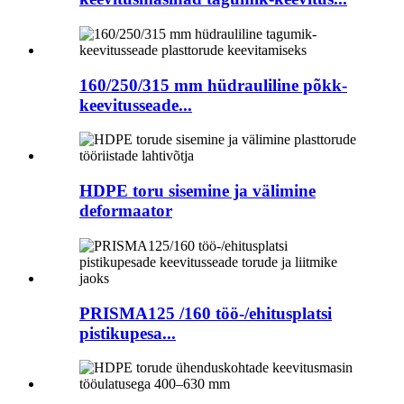
160/250/315 mm hüdrauliline põkk-
keevitusseade...
HDPE toru sisemine ja välimine
deformaator
PRISMA125 /160 töö-/ehitusplatsi
pistikupesa...