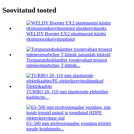
Soovitatud tooted
WELDY Booster EX2 plastmassist käsitsi
ekstrusioonkeevituspüstol
Toruparandusklamber roostevabast terasest
mitmeotstarbeline T-liitmik...
TURBO 20–110 mm plasttorude elektriline
kaabits/pe...
63–500 mm professionaalne joondaja tööriist
torude hoidmiseks...