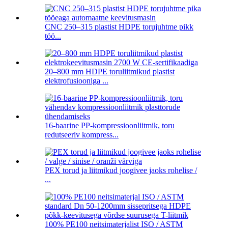
CNC 250–315 plastist HDPE torujuhtme pikk
töö...
20–800 mm HDPE toruliitmikud plastist
elektrofusiooniga ...
16-baarine PP-kompressioonliitmik, toru
redutseeriv kompress...
PEX torud ja liitmikud joogivee jaoks rohelise /
...
100% PE100 neitsimaterjalist ISO / ASTM