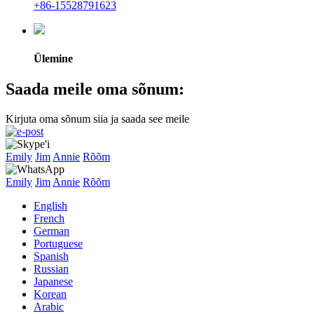
+86-15528791623
Ülemine
Saada meile oma sõnum:
Kirjuta oma sõnum siia ja saada see meile
Emily
Jim
Annie
Rõõm
Emily
Jim
Annie
Rõõm
English
French
German
Portuguese
Spanish
Russian
Japanese
Korean
Arabic