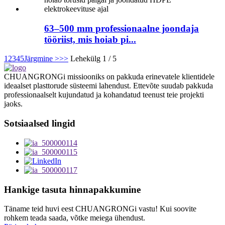
63–500 mm professionaalne joondaja
tööriist, mis hoiab pi...
1
2
3
4
5
Järgmine >
>>
Lehekülg 1 / 5
CHUANGRONGi missiooniks on pakkuda erinevatele klientidele
ideaalset plasttorude süsteemi lahendust. Ettevõte suudab pakkuda
professionaalselt kujundatud ja kohandatud teenust teie projekti
jaoks.
Sotsiaalsed lingid
Hankige tasuta hinnapakkumine
Täname teid huvi eest CHUANGRONGi vastu! Kui soovite
rohkem teada saada, võtke meiega ühendust.