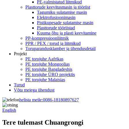
PE-valmistatud liitmikud
Plasttorude keevitusmasin ja tööriist
Tagumiku sulatamise masin
Elektrofusioonimasin
Pistikupesade sulatamise masin
Plasttorude tööriistad
Kuuma õhu ja plasti keevitamine
PP-kompressioonliitmik
PPR / PEX / torud ja liitmikud
Toruparandusklamber ja ühendusdetail
Projekt
PE torujuhe Aafrikas
PE torujuhe Mongoolias
PE torujuhe Bangladeshis
PE torujuhe ÜRO projektis
PE torujuhe Malaisias
Turud
Võta meiega ühendust
helista meile:
0086-18180897627
English
Tere tulemast Chuangrongi