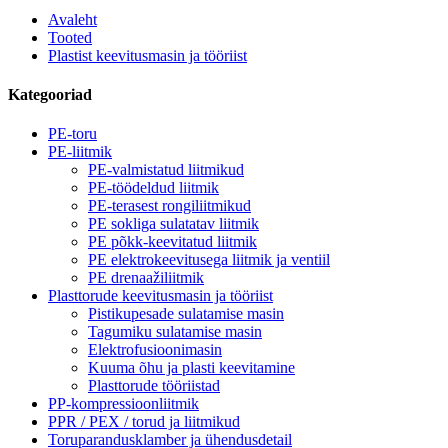
Avaleht
Tooted
Plastist keevitusmasin ja tööriist
Kategooriad
PE-toru
PE-liitmik
PE-valmistatud liitmikud
PE-töödeldud liitmik
PE-terasest rongiliitmikud
PE sokliga sulatatav liitmik
PE põkk-keevitatud liitmik
PE elektrokeevitusega liitmik ja ventiil
PE drenaažiliitmik
Plasttorude keevitusmasin ja tööriist
Pistikupesade sulatamise masin
Tagumiku sulatamise masin
Elektrofusioonimasin
Kuuma õhu ja plasti keevitamine
Plasttorude tööriistad
PP-kompressioonliitmik
PPR / PEX / torud ja liitmikud
Toruparandusklamber ja ühendusdetail