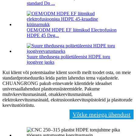
standard Dn ...
OEM/ODM HDPE EF liitmikud Electrofusion
HDPE 45 Deg...
Suure tihedusega polüetüleenist HDPE toru
joogivee jaoks
Kui klient või potentsiaalne klient soovib meilt toodet osta, on meie
standardprotseduuriks leida parim lahendus tema vajadustele.
CHUANGRONG pakub erinevatele klientidele ideaalset
universaallahendust plasttorusüsteemidele. Pakume
muhvkeevitusmasinaid, otsakkeevitusmasinaid,
elektrokeevitusmasinaid, ekstrusioonkeevituspüstoleid ja plasttorude
keevitustööriistu.
Võtke meiega ühendust