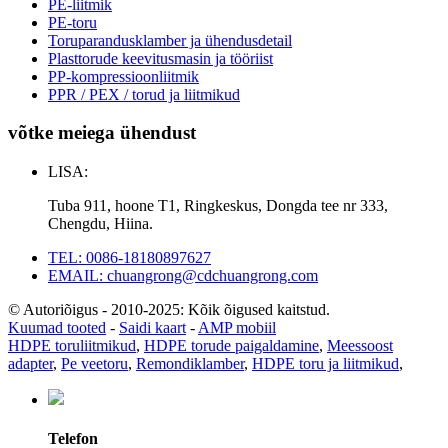
PE-liitmik
PE-toru
Toruparandusklamber ja ühendusdetail
Plasttorude keevitusmasin ja tööriist
PP-kompressioonliitmik
PPR / PEX / torud ja liitmikud
võtke meiega ühendust
LISA:
Tuba 911, hoone T1, Ringkeskus, Dongda tee nr 333,
Chengdu, Hiina.
TEL: 0086-18180897627
EMAIL: chuangrong@cdchuangrong.com
© Autoriõigus - 2010-2025: Kõik õigused kaitstud.
Kuumad tooted
-
Saidi kaart
-
AMP mobiil
HDPE toruliitmikud
,
HDPE torude paigaldamine
,
Meessoost
adapter
,
Pe veetoru
,
Remondiklamber
,
HDPE toru ja liitmikud
,
Telefon