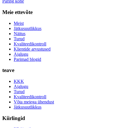
Päring kohe
Meie ettevõte
Meist
Jätkusuutlikkus
Näitus
Turud
Kvaliteedikontroll
Klientide arvustused
Ajalugu
Parimad blogid
teave
KKK
Ajalugu
Turud
Kvaliteedikontroll
Võta meiega ühendust
Jätkusuutlikkus
Kiirlingid