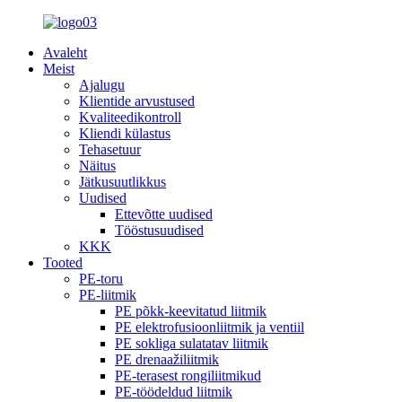
Avaleht
Meist
Ajalugu
Klientide arvustused
Kvaliteedikontroll
Kliendi külastus
Tehasetuur
Näitus
Jätkusuutlikkus
Uudised
Ettevõtte uudised
Tööstusuudised
KKK
Tooted
PE-toru
PE-liitmik
PE põkk-keevitatud liitmik
PE elektrofusioonliitmik ja ventiil
PE sokliga sulatatav liitmik
PE drenaažiliitmik
PE-terasest rongiliitmikud
PE-töödeldud liitmik