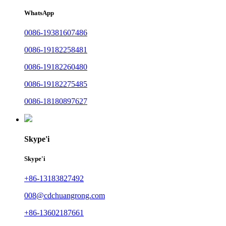
WhatsApp
0086-19381607486
0086-19182258481
0086-19182260480
0086-19182275485
0086-18180897627
Skype'i
Skype'i
+86-13183827492
008@cdchuangrong.com
+86-13602187661