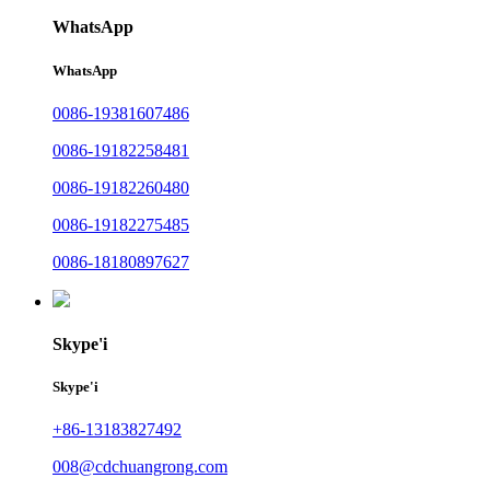
WhatsApp
WhatsApp
0086-19381607486
0086-19182258481
0086-19182260480
0086-19182275485
0086-18180897627
Skype'i
Skype'i
+86-13183827492
008@cdchuangrong.com