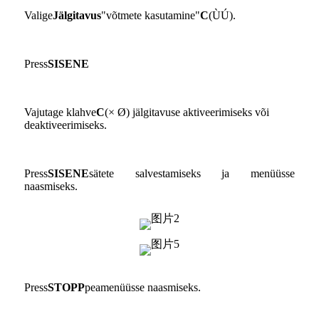
Valige
Jälgitavus
"võtmete kasutamine"
C
(ÙÚ).
Press
SISENE
Vajutage klahve
C
(× Ø) jälgitavuse aktiveerimiseks või
deaktiveerimiseks.
Press
SISENE
sätete salvestamiseks ja menüüsse
naasmiseks.
Press
STOPP
peamenüüsse naasmiseks.