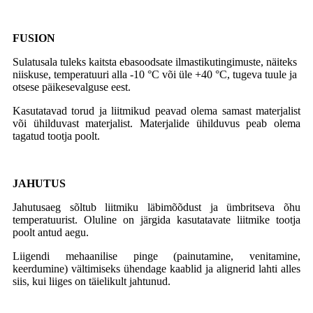
FUSION
Sulatusala tuleks kaitsta ebasoodsate ilmastikutingimuste, näiteks
niiskuse, temperatuuri alla -10 °C või üle +40 °C, tugeva tuule ja
otsese päikesevalguse eest.
Kasutatavad torud ja liitmikud peavad olema samast materjalist
või ühilduvast materjalist. Materjalide ühilduvus peab olema
tagatud tootja poolt.
JAHUTUS
Jahutusaeg sõltub liitmiku läbimõõdust ja ümbritseva õhu
temperatuurist. Oluline on järgida kasutatavate liitmike tootja
poolt antud aegu.
Liigendi mehaanilise pinge (painutamine, venitamine,
keerdumine) vältimiseks ühendage kaablid ja alignerid lahti alles
siis, kui liiges on täielikult jahtunud.