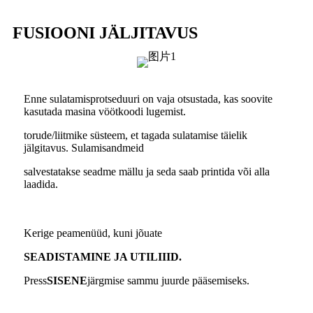
FUSIOONI JÄLJITAVUS
Enne sulatamisprotseduuri on vaja otsustada, kas soovite
kasutada masina vöötkoodi lugemist.
torude/liitmike süsteem, et tagada sulatamise täielik
jälgitavus. Sulamisandmeid
salvestatakse seadme mällu ja seda saab printida või alla
laadida.
Kerige peamenüüd, kuni jõuate
SEADISTAMINE JA UTILIIID.
Press
SISENE
järgmise sammu juurde pääsemiseks.