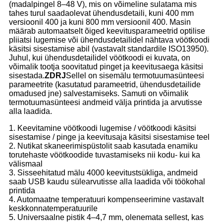
(madalpingel 8–48 V), mis on võimeline sulatama mis
tahes turul saadaolevat ühendusdetaili, kuni 400 mm
versioonil 400 ja kuni 800 mm versioonil 400. Masin
määrab automaatselt õiged keevitusparameetrid optilise
pliiatsi lugemise või ühendusdetailidel nähtava vöötkoodi
käsitsi sisestamise abil (vastavalt standardile ISO13950).
Juhul, kui ühendusdetailidel vöötkoodi ei kuvata, on
võimalik tootja soovitatud pinget ja keevitusaega käsitsi
sisestada.
ZDRJ
Sellel on sisemälu termotuumasünteesi
parameetrite (kasutatud parameetrid, ühendusdetailide
omadused jne) salvestamiseks. Samuti on võimalik
termotuumasünteesi andmeid välja printida ja arvutisse
alla laadida.
1. Keevitamine vöötkoodi lugemise / vöötkoodi käsitsi
sisestamise / pinge ja keevitusaja käsitsi sisestamise teel
2. Nutikat skaneerimispüstolit saab kasutada enamiku
torutehaste vöötkoodide tuvastamiseks nii kodu- kui ka
välismaal
3. Sisseehitatud mälu 4000 keevitustsükliga, andmeid
saab USB kaudu sülearvutisse alla laadida või töökohal
printida
4. Automaatne temperatuuri kompenseerimine vastavalt
keskkonnatemperatuurile
5. Universaalne pistik 4–4,7 mm, olenemata sellest, kas