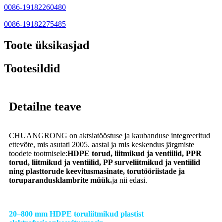
0086-19182260480
0086-19182275485
Toote üksikasjad
Tootesildid
Detailne teave
CHUANGRONG on aktsiatööstuse ja kaubanduse integreeritud
ettevõte, mis asutati 2005. aastal ja mis keskendus järgmiste
toodete tootmisele:
HDPE torud, liitmikud ja ventiilid, PPR
torud, liitmikud ja ventiilid, PP surveliitmikud ja ventiilid
ning plasttorude keevitusmasinate, torutööriistade ja
toruparandusklambrite müük.
ja nii edasi.
20–800 mm HDPE toruliitmikud plastist