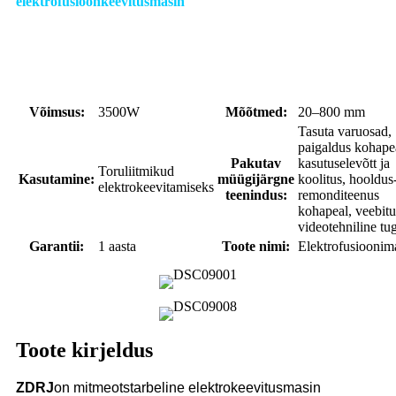
elektrofusioonkeevitusmasin
Võimsus:
3500W
Mõõtmed:
20–800 mm
Tasuta varuosad,
paigaldus kohape
Pakutav
kasutuselevõtt ja
Toruliitmikud
Kasutamine:
müügijärgne
koolitus, hooldus-
elektrokeevitamiseks
teenindus:
remonditeenus
kohapeal, veebitu
videotehniline tug
Garantii:
1 aasta
Toote nimi:
Elektrofusioonim
Toote kirjeldus
ZDRJ
on mitmeotstarbeline elektrokeevitusmasin