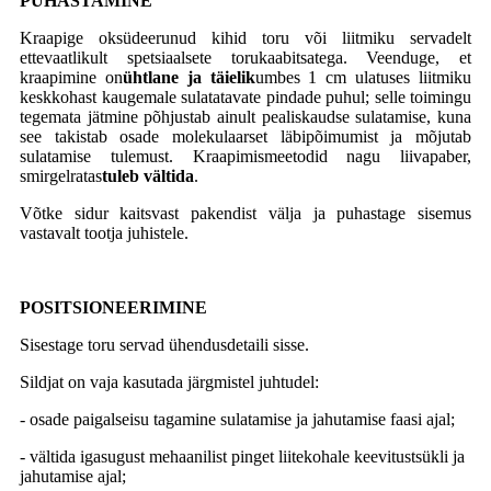
PUHASTAMINE
Kraapige oksüdeerunud kihid toru või liitmiku servadelt
ettevaatlikult spetsiaalsete torukaabitsatega. Veenduge, et
kraapimine on
ühtlane ja täielik
umbes 1 cm ulatuses liitmiku
keskkohast kaugemale sulatatavate pindade puhul; selle toimingu
tegemata jätmine põhjustab ainult pealiskaudse sulatamise, kuna
see takistab osade molekulaarset läbipõimumist ja mõjutab
sulatamise tulemust. Kraapimismeetodid nagu liivapaber,
smirgelratas
tuleb vältida
.
Võtke sidur kaitsvast pakendist välja ja puhastage sisemus
vastavalt tootja juhistele.
POSITSIONEERIMINE
Sisestage toru servad ühendusdetaili sisse.
Sildjat on vaja kasutada järgmistel juhtudel:
- osade paigalseisu tagamine sulatamise ja jahutamise faasi ajal;
- vältida igasugust mehaanilist pinget liitekohale keevitustsükli ja
jahutamise ajal;