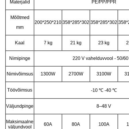
Materjalid
PE/PP/PPR
Mõõtmed
200*250*210
358*285*302
358*285*302
358*
mm
Kaal
7 kg
21 kg
23 kg
2
Nimipinge
220 V vahelduvvool - 50/60
Nimivõimsus
1300W
2700W
3100W
3
Töövõimsus
-10 ℃ -40 ℃
Väljundpinge
8–48 V
Maksimaalne
60A
80A
100A
1
väljundvool