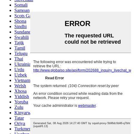
Somali
Samoan
Scots Gaelic
Shona
Sindhi
Sundanese
Swahili
Tajik
Tamil
Telugu
Thai
Ukrainian
Urdu
Uzbek
Vietnamese
Welsh
Xhosa
Yiddish
Yoruba
Zulu
Kinyarwanda
Tatar
Oriya
Turkmen