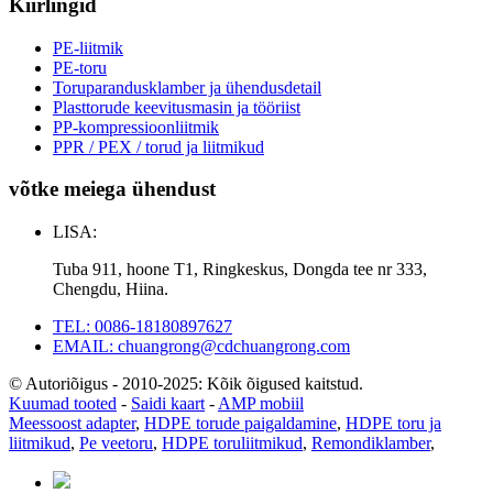
Kiirlingid
PE-liitmik
PE-toru
Toruparandusklamber ja ühendusdetail
Plasttorude keevitusmasin ja tööriist
PP-kompressioonliitmik
PPR / PEX / torud ja liitmikud
võtke meiega ühendust
LISA:
Tuba 911, hoone T1, Ringkeskus, Dongda tee nr 333,
Chengdu, Hiina.
TEL: 0086-18180897627
EMAIL: chuangrong@cdchuangrong.com
© Autoriõigus - 2010-2025: Kõik õigused kaitstud.
Kuumad tooted
-
Saidi kaart
-
AMP mobiil
Meessoost adapter
,
HDPE torude paigaldamine
,
HDPE toru ja
liitmikud
,
Pe veetoru
,
HDPE toruliitmikud
,
Remondiklamber
,