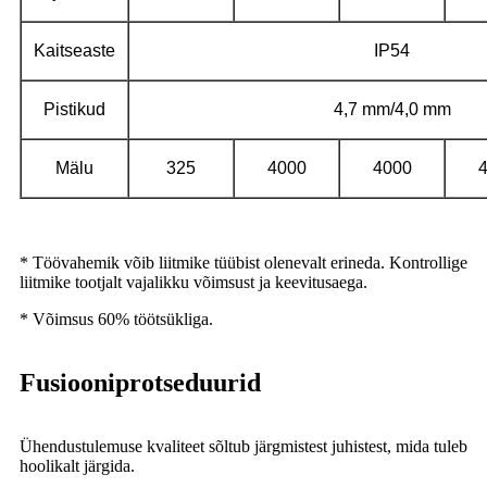
Kaitseaste
IP54
Pistikud
4,7 mm/4,0 mm
Mälu
325
4000
4000
* Töövahemik võib liitmike tüübist olenevalt erineda. Kontrollige
liitmike tootjalt vajalikku võimsust ja keevitusaega.
* Võimsus 60% töötsükliga.
Fusiooniprotseduurid
Ühendustulemuse kvaliteet sõltub järgmistest juhistest, mida tuleb
hoolikalt järgida.