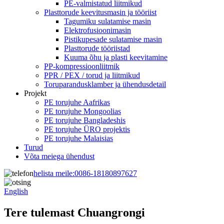
PE-valmistatud liitmikud
Plasttorude keevitusmasin ja tööriist
Tagumiku sulatamise masin
Elektrofusioonimasin
Pistikupesade sulatamise masin
Plasttorude tööriistad
Kuuma õhu ja plasti keevitamine
PP-kompressioonliitmik
PPR / PEX / torud ja liitmikud
Toruparandusklamber ja ühendusdetail
Projekt
PE torujuhe Aafrikas
PE torujuhe Mongoolias
PE torujuhe Bangladeshis
PE torujuhe ÜRO projektis
PE torujuhe Malaisias
Turud
Võta meiega ühendust
helista meile:
0086-18180897627
English
Tere tulemast Chuangrongi