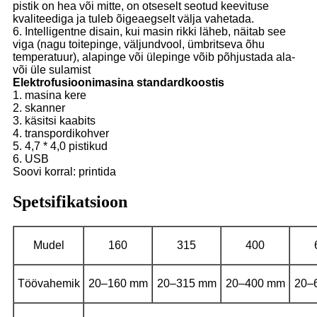
pistik on hea või mitte, on otseselt seotud keevituse
kvaliteediga ja tuleb õigeaegselt välja vahetada.
6. Intelligentne disain, kui masin rikki läheb, näitab see
viga (nagu toitepinge, väljundvool, ümbritseva õhu
temperatuur), alapinge või ülepinge võib põhjustada ala-
või üle sulamist
Elektrofusioonimasina standardkoostis
1. masina kere
2. skanner
3. käsitsi kaabits
4. transpordikohver
5. 4,7 * 4,0 pistikud
6. USB
Soovi korral: printida
Spetsifikatsioon
Mudel
160
315
400
Töövahemik
20–160 mm
20–315 mm
20–400 mm
20–