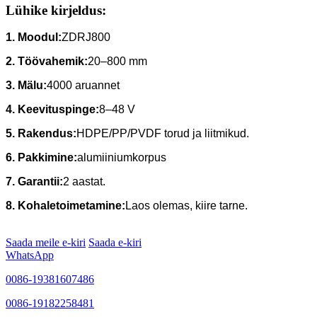
Lühike kirjeldus:
1. Moodul:
ZDRJ800
2. Töövahemik:
20–800 mm
3. Mälu:
4000 aruannet
4. Keevituspinge:
8–48 V
5. Rakendus:
HDPE/PP/PVDF torud ja liitmikud.
6. Pakkimine:
alumiiniumkorpus
7. Garantii:
2 aastat.
8. Kohaletoimetamine:
Laos olemas, kiire tarne.
Saada meile e-kiri
Saada e-kiri
WhatsApp
0086-19381607486
0086-19182258481