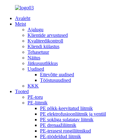
Avaleht
Meist
Ajalugu
Klientide arvustused
Kvaliteedikontroll
Kliendi külastus
Tehasetuur
Näitus
Jätkusuutlikkus
Uudised
Ettevõtte uudised
Tööstusuudised
KKK
Tooted
PE-toru
PE-liitmik
PE põkk-keevitatud liitmik
PE elektrofusioonliitmik ja ventiil
PE sokliga sulatatav liitmik
PE drenaažiliitmik
PE-terasest rongiliitmikud
PE-töödeldud liitmik