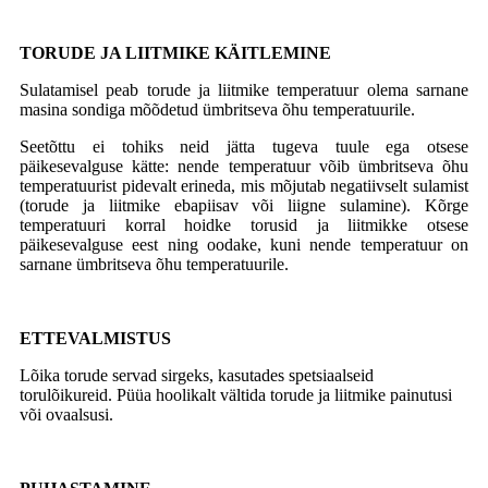
TORUDE JA LIITMIKE KÄITLEMINE
Sulatamisel peab torude ja liitmike temperatuur olema sarnane
masina sondiga mõõdetud ümbritseva õhu temperatuurile.
Seetõttu ei tohiks neid jätta tugeva tuule ega otsese
päikesevalguse kätte: nende temperatuur võib ümbritseva õhu
temperatuurist pidevalt erineda, mis mõjutab negatiivselt sulamist
(torude ja liitmike ebapiisav või liigne sulamine). Kõrge
temperatuuri korral hoidke torusid ja liitmikke otsese
päikesevalguse eest ning oodake, kuni nende temperatuur on
sarnane ümbritseva õhu temperatuurile.
ETTEVALMISTUS
Lõika torude servad sirgeks, kasutades spetsiaalseid
torulõikureid. Püüa hoolikalt vältida torude ja liitmike painutusi
või ovaalsusi.