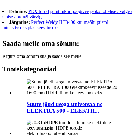
Eelmine:
PEX torud ja liitmikud joogivee jaoks rohelise / valge /
sinise / oranži värviga
Järgmine:
Perfect Weldy HT3400 kuumaõhupüstol
intensiivseks plastkeevituseks
Saada meile oma sõnum:
Kirjuta oma sõnum siia ja saada see meile
Tootekategooriad
Suure jõudlusega universaalne
ELEKTRA 500 - ELEKTR...