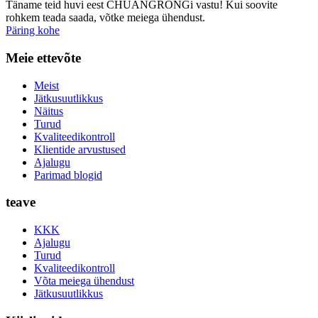
Täname teid huvi eest CHUANGRONGi vastu! Kui soovite
rohkem teada saada, võtke meiega ühendust.
Päring kohe
Meie ettevõte
Meist
Jätkusuutlikkus
Näitus
Turud
Kvaliteedikontroll
Klientide arvustused
Ajalugu
Parimad blogid
teave
KKK
Ajalugu
Turud
Kvaliteedikontroll
Võta meiega ühendust
Jätkusuutlikkus