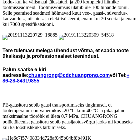
kodu- kui ka välismaal täiustatud, ja 200 komplekti liitmike
tootmisseadmeid. Tootmisvõimsus ulatub üle 100 tuhande tonni.
Selle peamised seadmed hõlmavad kuut vee-, gaasi-, süvendus-,
kaevandus-, niisutus- ja elektrisüsteemi, enam kui 20 seeriat ja enam
kui 7000 spetsifikatsiooni.
Tere tulemast meiega ühendust võtma, et saada toote
üksikasju ja professionaalset teenindust.
Palun saatke e-kiri
aadressile:
chuangrong@cdchuangrong.com
või Tel:
+
86-28-84319855
PE-gaasitoru sobib gaasi transportimiseks tingimusel, et
töötemperatuur on vahemikus -20 °C kuni 40 °C ja pikaajaline
maksimaalne töörõhk ei ületa 0,7 MPa. CHUANGRONG
polüetüleenist gaasitoru sobib gaasijaotusvõrgu jaoks nii koduseks
kui ka tööstuslikuks tarbimiseks.