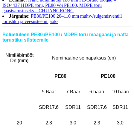
ISO4437 HDPE-toru, PE80 või PE100, MDPE-toru
gaasivarustuseks – CHUANGRONG
Järgmine:
PE80/PE100 20–110 mm muhv-/sulgemisventiil
torustiku ja veesüsteemi jaoks
Polüetüleen PE80 /PE100 / MDPE toru maagaasi ja nafta
torustiku süsteemile
Nimiläbimõõt
Nominaalne seinapaksus (en)
Dn (mm)
PE80
PE100
5 Baar
7 Baar
6 baari
10 baari
SDR17.6
SDR11
SDR17.6
SDR11
20
2.3
3.0
2.3
3.0