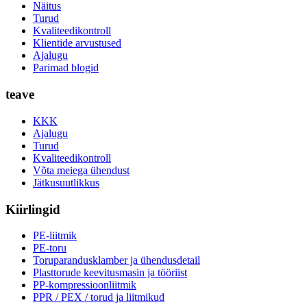
Näitus
Turud
Kvaliteedikontroll
Klientide arvustused
Ajalugu
Parimad blogid
teave
KKK
Ajalugu
Turud
Kvaliteedikontroll
Võta meiega ühendust
Jätkusuutlikkus
Kiirlingid
PE-liitmik
PE-toru
Toruparandusklamber ja ühendusdetail
Plasttorude keevitusmasin ja tööriist
PP-kompressioonliitmik
PPR / PEX / torud ja liitmikud