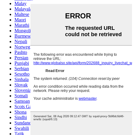
Malay
Malayalam
Maltese
Maori
Marathi
Mongolian
Burmese
Nepali
Norwegian
Pashto
Persian
Punjabi
Serbian
Sesotho
Sinhala
Slovak
Slovenian
Somali
Samoan
Scots Gaelic
Shona
Sindhi
Sundanese
Swahili
Tajik