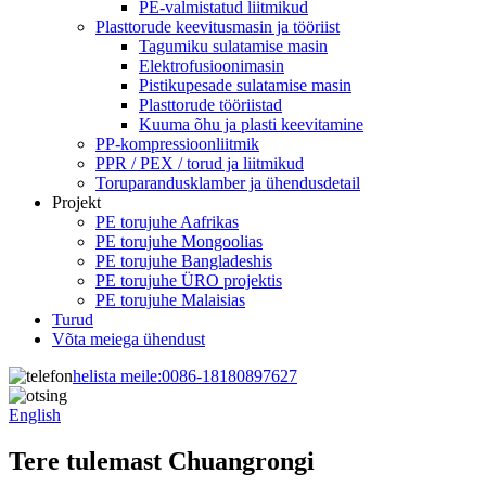
PE-valmistatud liitmikud
Plasttorude keevitusmasin ja tööriist
Tagumiku sulatamise masin
Elektrofusioonimasin
Pistikupesade sulatamise masin
Plasttorude tööriistad
Kuuma õhu ja plasti keevitamine
PP-kompressioonliitmik
PPR / PEX / torud ja liitmikud
Toruparandusklamber ja ühendusdetail
Projekt
PE torujuhe Aafrikas
PE torujuhe Mongoolias
PE torujuhe Bangladeshis
PE torujuhe ÜRO projektis
PE torujuhe Malaisias
Turud
Võta meiega ühendust
helista meile:
0086-18180897627
English
Tere tulemast Chuangrongi