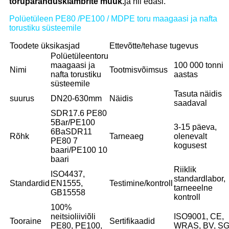
toruparandusklambrite müük.
ja nii edasi.
Polüetüleen PE80 /PE100 / MDPE toru maagaasi ja nafta
torustiku süsteemile
Toodete üksikasjad
Ettevõtte/tehase tugevus
Polüetüleentoru
maagaasi ja
100 000 tonni
Nimi
Tootmisvõimsus
nafta torustiku
aastas
süsteemile
Tasuta näidis
suurus
DN20-630mm
Näidis
saadaval
SDR17.6 PE80
5Bar/PE100
3-15 päeva,
6Ba
SDR11
Rõhk
Tarneaeg
olenevalt
PE80 7
kogusest
baari/PE100 10
baari
Riiklik
ISO4437,
standardlabor,
Standardid
EN1555,
Testimine/kontroll
tarneeelne
GB15558
kontroll
100%
neitsioliiviõli
ISO9001, CE,
Tooraine
Sertifikaadid
PE80, PE100,
WRAS, BV, S