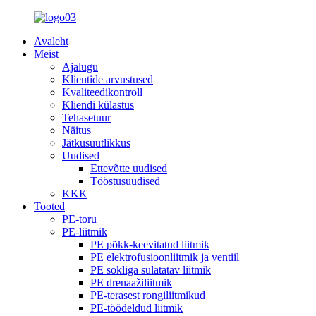
Avaleht
Meist
Ajalugu
Klientide arvustused
Kvaliteedikontroll
Kliendi külastus
Tehasetuur
Näitus
Jätkusuutlikkus
Uudised
Ettevõtte uudised
Tööstusuudised
KKK
Tooted
PE-toru
PE-liitmik
PE põkk-keevitatud liitmik
PE elektrofusioonliitmik ja ventiil
PE sokliga sulatatav liitmik
PE drenaažiliitmik
PE-terasest rongiliitmikud
PE-töödeldud liitmik