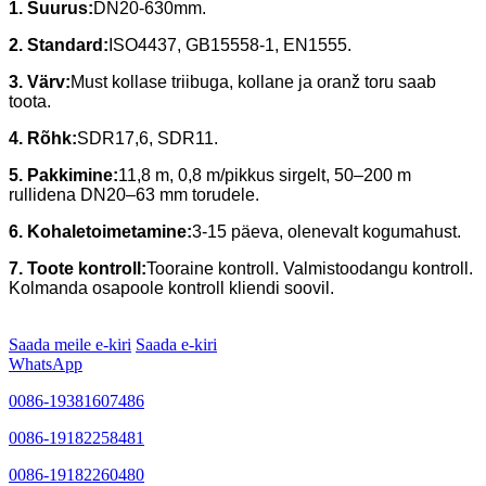
1. Suurus:
DN20-630mm.
2. Standard:
ISO4437, GB15558-1, EN1555.
3. Värv:
Must kollase triibuga, kollane ja oranž toru saab
toota.
4. Rõhk:
SDR17,6, SDR11.
5. Pakkimine:
11,8 m, 0,8 m/pikkus sirgelt, 50–200 m
rullidena DN20–63 mm torudele.
6. Kohaletoimetamine:
3-15 päeva, olenevalt kogumahust.
7. Toote kontroll:
Tooraine kontroll. Valmistoodangu kontroll.
Kolmanda osapoole kontroll kliendi soovil.
Saada meile e-kiri
Saada e-kiri
WhatsApp
0086-19381607486
0086-19182258481
0086-19182260480