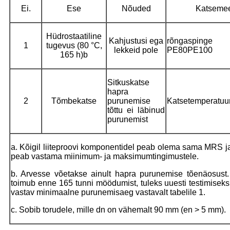
Ei.
Ese
Nõuded
Katseme
Hüdrostaatiline
Kahjustusi ega
rõngaspinge
1
tugevus (80 °C,
lekkeid pole
PE80PE100
165 h)b
Sitkuskatse
hapra
2
Tõmbekatse
purunemise
Katsetemperatuu
tõttu ei läbinud
purunemist
a. Kõigil liiteproovi komponentidel peab olema sama MRS j
peab vastama miinimum- ja maksimumtingimustele.
b. Arvesse võetakse ainult hapra purunemise tõenäosust
toimub enne 165 tunni möödumist, tuleks uuesti testimisek
vastav minimaalne purunemisaeg vastavalt tabelile 1.
c. Sobib torudele, mille dn on vähemalt 90 mm (en > 5 mm).