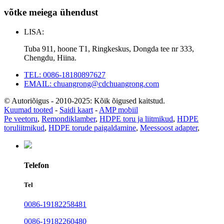
võtke meiega ühendust
LISA:
Tuba 911, hoone T1, Ringkeskus, Dongda tee nr 333,
Chengdu, Hiina.
TEL: 0086-18180897627
EMAIL: chuangrong@cdchuangrong.com
© Autoriõigus - 2010-2025: Kõik õigused kaitstud.
Kuumad tooted
-
Saidi kaart
-
AMP mobiil
Pe veetoru
,
Remondiklamber
,
HDPE toru ja liitmikud
,
HDPE
toruliitmikud
,
HDPE torude paigaldamine
,
Meessoost adapter
,
Telefon
Tel
0086-19182258481
0086-19182260480