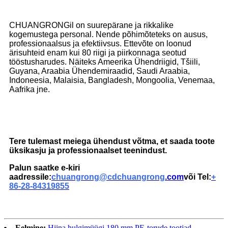
CHUANGRONGil on suurepärane ja rikkalike
kogemustega personal. Nende põhimõteteks on ausus,
professionaalsus ja efektiivsus. Ettevõte on loonud
ärisuhteid enam kui 80 riigi ja piirkonnaga seotud
tööstusharudes. Näiteks Ameerika Ühendriigid, Tšiili,
Guyana, Araabia Ühendemiraadid, Saudi Araabia,
Indoneesia, Malaisia, Bangladesh, Mongoolia, Venemaa,
Aafrika jne.
Tere tulemast meiega ühendust võtma, et saada toote
üksikasju ja professionaalset teenindust.
Palun saatke e-kiri
aadressile:
chuangrong@cdchuangrong
.com
või Tel:
+
86-28-84319855
Eelmine:
Hiina hulgimüügi 180 mm PE-torude tootjad –