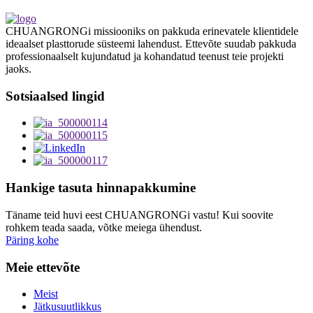
CHUANGRONGi missiooniks on pakkuda erinevatele klientidele
ideaalset plasttorude süsteemi lahendust. Ettevõte suudab pakkuda
professionaalselt kujundatud ja kohandatud teenust teie projekti
jaoks.
Sotsiaalsed lingid
Hankige tasuta hinnapakkumine
Täname teid huvi eest CHUANGRONGi vastu! Kui soovite
rohkem teada saada, võtke meiega ühendust.
Päring kohe
Meie ettevõte
Meist
Jätkusuutlikkus