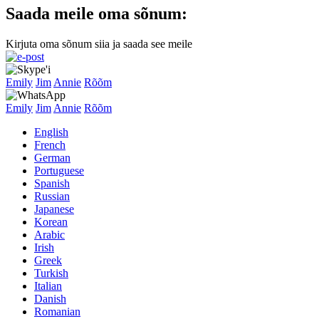
Saada meile oma sõnum:
Kirjuta oma sõnum siia ja saada see meile
Emily
Jim
Annie
Rõõm
Emily
Jim
Annie
Rõõm
English
French
German
Portuguese
Spanish
Russian
Japanese
Korean
Arabic
Irish
Greek
Turkish
Italian
Danish
Romanian