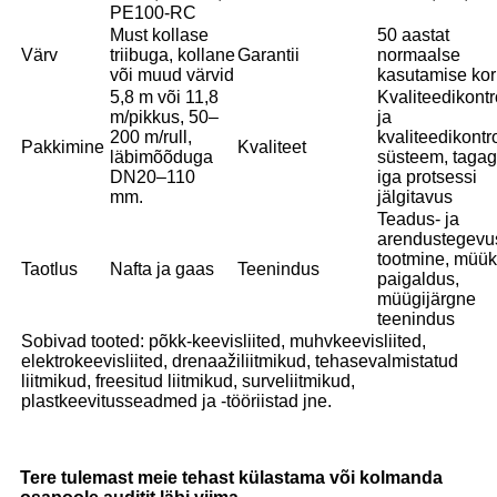
PE100-RC
Must kollase
50 aastat
Värv
triibuga, kollane
Garantii
normaalse
või muud värvid
kasutamise kor
5,8 m või 11,8
Kvaliteedikontro
m/pikkus, 50–
ja
200 m/rull,
kvaliteedikontro
Pakkimine
Kvaliteet
läbimõõduga
süsteem, taga
DN20–110
iga protsessi
mm.
jälgitavus
Teadus- ja
arendustegevu
tootmine, müük
Taotlus
Nafta ja gaas
Teenindus
paigaldus,
müügijärgne
teenindus
Sobivad tooted: põkk-keevisliited, muhvkeevisliited,
elektrokeevisliited, drenaažiliitmikud, tehasevalmistatud
liitmikud, freesitud liitmikud, surveliitmikud,
plastkeevitusseadmed ja -tööriistad jne.
Tere tulemast meie tehast külastama või kolmanda