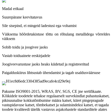
Madal erikaal
Suurepärane keevitatavus
Sile sisepind, ei mingeid ladestusi ega vohamist
Väiksema hõõrdetakistuse tõttu on rõhulang metallidega võrreldes
väiksem
Sobib toidu ja joogivee jaoks
Vastab toiduainete eeskirjadele
Joogiveevarustuse jaoks heaks kiidetud ja registreeritud
Paigalduskiirus lihtsustab ühendamist ja tagab usaldusväärsuse
Pakume ISO9001-2015, WRAS, BV, SGS, CE jne sertifikaate.
Kõikidele toodetele tehakse regulaarselt survekindlat puhastuskatset,
pikisuunalise kokkutõmbumise määra katset, kiiret pingepragude
vastupidavuse katset, tõmbekatset ja sulamisindeksi katset, et tagada
toodete kvaliteedi täielik vastavus asjakohastele standarditele alates