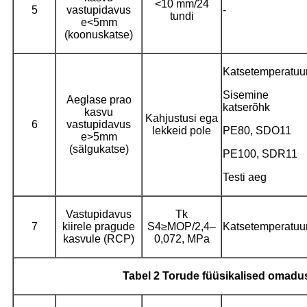
<10 mm/24
5
vastupidavus
-
tundi
e<5mm
(koonuskatse)
Katsetemperatuu
Sisemine
Aeglase prao
katserõhk
kasvu
Kahjustusi ega
6
vastupidavus
lekkeid pole
PE80, SDO11
e>5mm
(sälgukatse)
PE100, SDR11
Testi aeg
Vastupidavus
Tk
7
kiirele pragude
S4≥MOP/2,4–
Katsetemperatuu
kasvule (RCP)
0,072, MPa
Tabel 2 Torude füüsikalised omadu