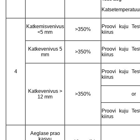
Katsetemperatuu
Katkemisvenivus
Proovi kuju Test
>350%
<5 mm
kiirus
Katkevenivus 5
Proovi kuju Test
>350%
mm
kiirus
4
Proovi kuju Test
kiirus
Katkevenivus >
>350%
or
12 mm
Proovi kuju Test
kiirus
Aeglase prao
kasvu