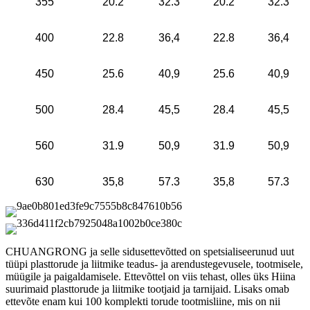
355
20.2
32.3
20.2
32.3
400
22.8
36,4
22.8
36,4
450
25.6
40,9
25.6
40,9
500
28.4
45,5
28.4
45,5
560
31.9
50,9
31.9
50,9
630
35,8
57.3
35,8
57.3
CHUANGRONG ja selle sidusettevõtted on spetsialiseerunud uut
tüüpi plasttorude ja liitmike teadus- ja arendustegevusele, tootmisele,
müügile ja paigaldamisele. Ettevõttel on viis tehast, olles üks Hiina
suurimaid plasttorude ja liitmike tootjaid ja tarnijaid. Lisaks omab
ettevõte enam kui 100 komplekti torude tootmisliine, mis on nii