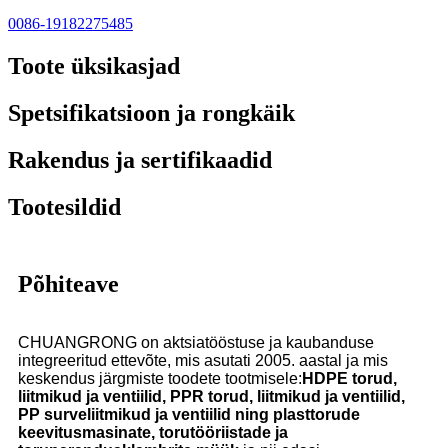
0086-19182275485
Toote üksikasjad
Spetsifikatsioon ja rongkäik
Rakendus ja sertifikaadid
Tootesildid
Põhiteave
CHUANGRONG on aktsiatööstuse ja kaubanduse
integreeritud ettevõte, mis asutati 2005. aastal ja mis
keskendus järgmiste toodete tootmisele:
HDPE torud,
liitmikud ja ventiilid, PPR torud, liitmikud ja ventiilid,
PP surveliitmikud ja ventiilid ning plasttorude
keevitusmasinate, torutööriistade ja