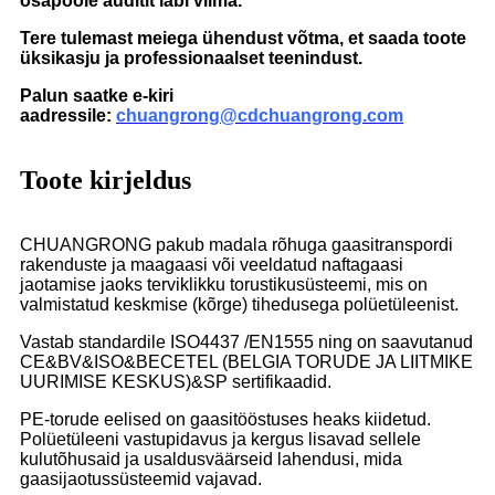
osapoole auditit läbi viima.
Tere tulemast meiega ühendust võtma, et saada toote
üksikasju ja professionaalset teenindust.
Palun saatke e-kiri
aadressile:
chuangrong@cdchuangrong.com
Toote kirjeldus
CHUANGRONG pakub madala rõhuga gaasitranspordi
rakenduste ja maagaasi või veeldatud naftagaasi
jaotamise jaoks terviklikku torustikusüsteemi, mis on
valmistatud keskmise (kõrge) tihedusega polüetüleenist.
Vastab standardile ISO4437 /EN1555 ning on saavutanud
CE&BV&ISO&BECETEL (BELGIA TORUDE JA LIITMIKE
UURIMISE KESKUS)&SP sertifikaadid.
PE-torude eelised on gaasitööstuses heaks kiidetud.
Polüetüleeni vastupidavus ja kergus lisavad sellele
kulutõhusaid ja usaldusväärseid lahendusi, mida
gaasijaotussüsteemid vajavad.