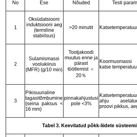
No
Ese
Nõuded
Testi param
Oksüdatsiooni
induktsiooni aeg
1
>20 minutit
Katsetemperatuu
(termiline
stabiilsus)
Tootjakoodi
muutus enne ja
Sulamismassi
Koormusmassi
pärast
2
voolukiirus
katse temperatuu
töötlemist ＜
(MFR) (g/10 min)
20％
Pikisuunaline
Katsetemperatuur
tagasitõmbumine
pinnakahjustusi
3
ahju asetatu
(seina paksus <
pole <3%
proovi pikkus, ae
16 mm)
Tabel 3. Keevitatud põkk-liidete süsteem