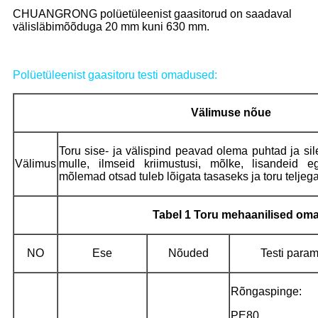
CHUANGRONG polüetüleenist gaasitorud on saadaval
välisläbimõõduga 20 mm kuni 630 mm.
Polüetüleenist gaasitoru testi omadused:
Välimuse nõue
Toru sise- ja välispind peavad olema puhtad ja sile
Välimus
mulle, ilmseid kriimustusi, mõlke, lisandeid e
mõlemad otsad tuleb lõigata tasaseks ja toru teljega 
Tabel 1 Toru mehaanilised om
NO
Ese
Nõuded
Testi param
Rõngaspinge:
PE80