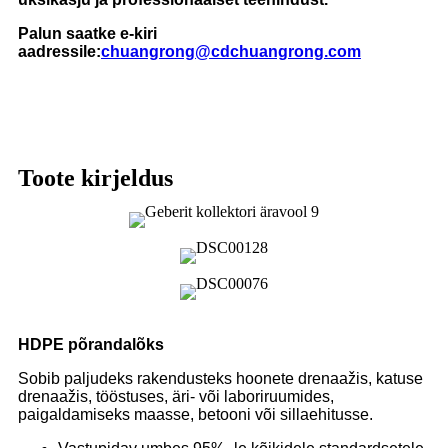
Palun saatke e-kiri
aadressile:
chuangrong@cdchuangrong.com
Toote kirjeldus
HDPE põrandalõks
Sobib paljudeks rakendusteks hoonete drenaažis, katuse
drenaažis, tööstuses, äri- või laboriruumides,
paigaldamiseks maasse, betooni või sillaehitusse.