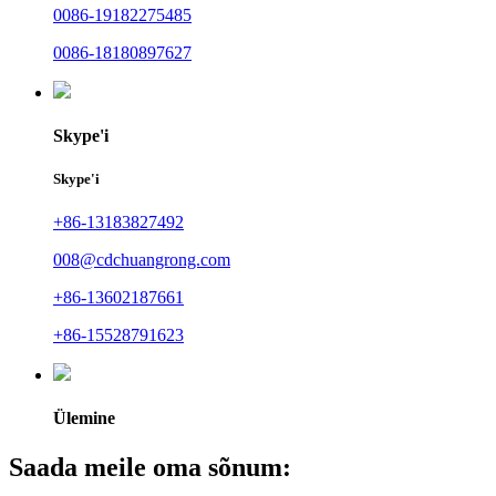
0086-19182275485
0086-18180897627
Skype'i
Skype'i
+86-13183827492
008@cdchuangrong.com
+86-13602187661
+86-15528791623
Ülemine
Saada meile oma sõnum: