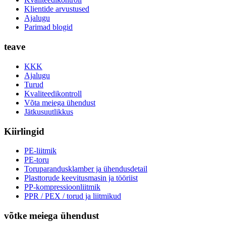
Klientide arvustused
Ajalugu
Parimad blogid
teave
KKK
Ajalugu
Turud
Kvaliteedikontroll
Võta meiega ühendust
Jätkusuutlikkus
Kiirlingid
PE-liitmik
PE-toru
Toruparandusklamber ja ühendusdetail
Plasttorude keevitusmasin ja tööriist
PP-kompressioonliitmik
PPR / PEX / torud ja liitmikud
võtke meiega ühendust