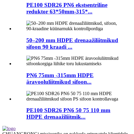
PE100 SDR26 PN6 ekstsentriline
reduktor 63*50mm-315*...
50–200 mm HDPE drenaažiliitmikud
sifoon 90 kraadi ...
PN6 75mm -315mm HDPE
äravooluliitmikud sifoon...
PE100 SDR26 PN6 50 75 110 mm
HDPE drenaažiliitmik...
CHUANGRONGi missiooniks on pakkuda erinevatele klientidele