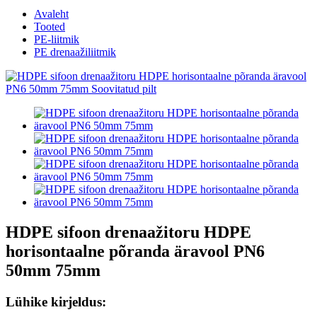
Avaleht
Tooted
PE-liitmik
PE drenaažiliitmik
HDPE sifoon drenaažitoru HDPE
horisontaalne põranda äravool PN6
50mm 75mm
Lühike kirjeldus: