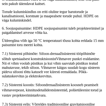
sein pakub täiendavat kaitset.
Torude kulumiskindlus on eriti oluline tegur harutorude ja
kanalisatsiooni, korstnate ja maapealsete torude puhul. HDPE on
väga kulumiskindel.
6. Soojuspaisumine: HDPE soojuspaisumist tuleb projekteerimisel ja
paigaldamisel arvesse võtta ka.
Üldreeglina võib iga 50 °C temperatuuri tõusu kohta eeldada 15 mm
paisumist toru meetri kohta.
7.1) Süsteemi põhimõte: Sifoon-drenaažisüsteemi tööpõhimõte
sõltub spetsiaalsest konstruktsioonist
Vihmavee punkri eraldamine.
Nii et vihm voolab püstikus ja kui vihm saavutab püstikus teatud
mahutavuse, tekib sifoon. Vihmavee käigus suudab kogu süsteem
pideva sifooni tõttu katuselt vee kiiresti eemaldada. Põkk-
sulatuskeevitus ja elektrokeevitus.
7.2) Süsteemi koostis: Sifoondrenaažisüsteem koosneb peamiselt
vihmaveepeast, kinnitusdetailidest
süsteemid, polüetüleenist torud ja
vastav projekteerimistarkvara.
7.3) Süsteemi eelis: Võrreldes traditsioonilise gravitatsioonilise