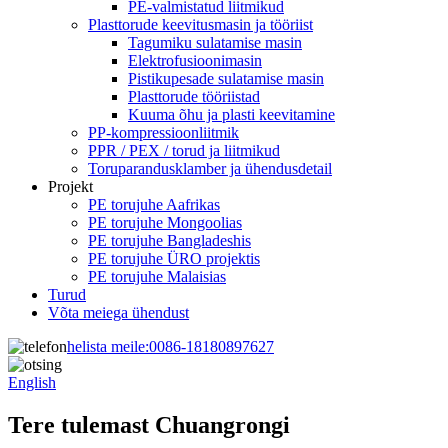
PE-valmistatud liitmikud
Plasttorude keevitusmasin ja tööriist
Tagumiku sulatamise masin
Elektrofusioonimasin
Pistikupesade sulatamise masin
Plasttorude tööriistad
Kuuma õhu ja plasti keevitamine
PP-kompressioonliitmik
PPR / PEX / torud ja liitmikud
Toruparandusklamber ja ühendusdetail
Projekt
PE torujuhe Aafrikas
PE torujuhe Mongoolias
PE torujuhe Bangladeshis
PE torujuhe ÜRO projektis
PE torujuhe Malaisias
Turud
Võta meiega ühendust
helista meile:
0086-18180897627
English
Tere tulemast Chuangrongi