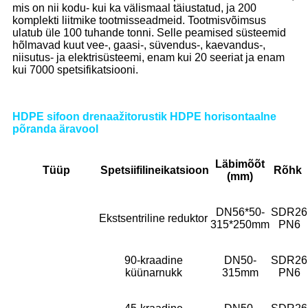
mis on nii kodu- kui ka välismaal täiustatud, ja 200
komplekti liitmike tootmisseadmeid. Tootmisvõimsus
ulatub üle 100 tuhande tonni. Selle peamised süsteemid
hõlmavad kuut vee-, gaasi-, süvendus-, kaevandus-,
niisutus- ja elektrisüsteemi, enam kui 20 seeriat ja enam
kui 7000 spetsifikatsiooni.
HDPE sifoon drenaažitorustik HDPE horisontaalne
põranda äravool
Läbimõõt
Tüüp
Spetsiifiline
ikatsioon
Rõhk
(mm)
DN56*50-
SDR26
Ekstsentriline reduktor
315*250mm
PN6
90-kraadine
DN50-
SDR26
küünarnukk
315mm
PN6