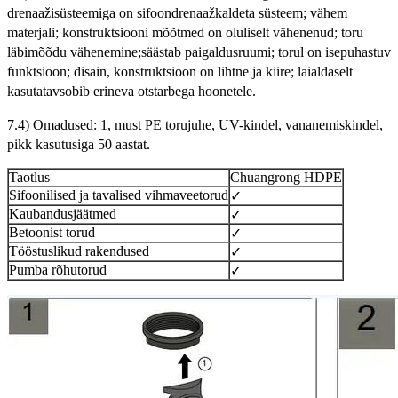
drenaažisüsteemiga on sifoondrenaaž
kaldeta süsteem; vähem
materjali; konstruktsiooni mõõtmed on oluliselt vähenenud; toru
läbimõõdu vähenemine;
säästab paigaldusruumi; torul on isepuhastuv
funktsioon; disain, konstruktsioon on lihtne ja kiire; laialdaselt
kasutatav
sobib erineva otstarbega hoonetele.
7.4) Omadused: 1, must PE torujuhe, UV-kindel, vananemiskindel,
pikk kasutusiga 50 aastat.
Taotlus
Chuangrong HDPE
Sifoonilised ja tavalised vihmaveetorud
✓
Kaubandusjäätmed
✓
Betoonist torud
✓
Tööstuslikud rakendused
✓
Pumba rõhutorud
✓