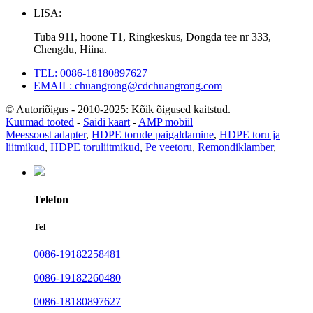
LISA:
Tuba 911, hoone T1, Ringkeskus, Dongda tee nr 333,
Chengdu, Hiina.
TEL: 0086-18180897627
EMAIL: chuangrong@cdchuangrong.com
© Autoriõigus - 2010-2025: Kõik õigused kaitstud.
Kuumad tooted
-
Saidi kaart
-
AMP mobiil
Meessoost adapter
,
HDPE torude paigaldamine
,
HDPE toru ja
liitmikud
,
HDPE toruliitmikud
,
Pe veetoru
,
Remondiklamber
,
Telefon
Tel
0086-19182258481
0086-19182260480
0086-18180897627