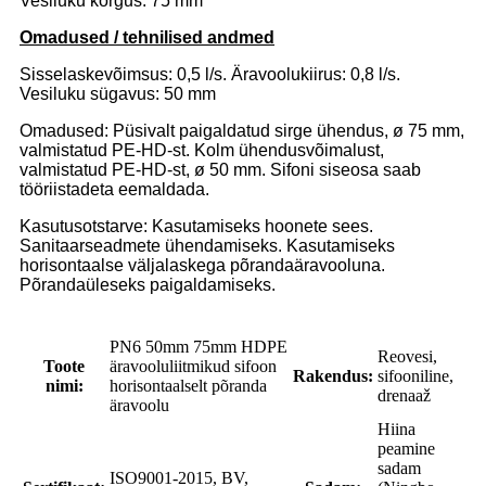
Vesiluku kõrgus: 75 mm
Omadused / tehnilised andmed
Sisselaskevõimsus: 0,5 l/s. Äravoolukiirus: 0,8 l/s.
Vesiluku sügavus: 50 mm
Omadused: Püsivalt paigaldatud sirge ühendus, ø 75 mm,
valmistatud PE-HD-st. Kolm ühendusvõimalust,
valmistatud PE-HD-st, ø 50 mm. Sifoni siseosa saab
tööriistadeta eemaldada.
Kasutusotstarve: Kasutamiseks hoonete sees.
Sanitaarseadmete ühendamiseks. Kasutamiseks
horisontaalse väljalaskega põrandaäravooluna.
Põrandaüleseks paigaldamiseks.
PN6 50mm 75mm HDPE
Reovesi,
Toote
äravooluliitmikud sifoon
Rakendus:
sifooniline,
nimi:
horisontaalselt põranda
drenaaž
äravoolu
Hiina
peamine
sadam
ISO9001-2015, BV,