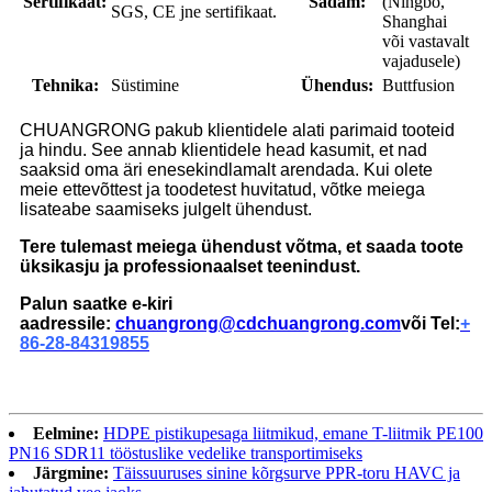
Sertifikaat:
Sadam:
(Ningbo,
SGS, CE jne sertifikaat.
Shanghai
või vastavalt
vajadusele)
Tehnika:
Süstimine
Ühendus:
Buttfusion
CHUANGRONG pakub klientidele alati parimaid tooteid
ja hindu. See annab klientidele head kasumit, et nad
saaksid oma äri enesekindlamalt arendada. Kui olete
meie ettevõttest ja toodetest huvitatud, võtke meiega
lisateabe saamiseks julgelt ühendust.
Tere tulemast meiega ühendust võtma, et saada toote
üksikasju ja professionaalset teenindust.
Palun saatke e-kiri
aadressile:
chuangrong@cdchuangrong.com
või Tel:
+
86-28-84319855
Eelmine:
HDPE pistikupesaga liitmikud, emane T-liitmik PE100
PN16 SDR11 tööstuslike vedelike transportimiseks
Järgmine:
Täissuuruses sinine kõrgsurve PPR-toru HAVC ja