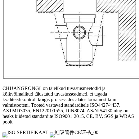
CHUANGRONGil on täielikud tuvastusmeetodid ja
kõikvõimalikud täiustatud tuvastusseadmed, et tagada
kvaliteedikontroll kõigis protsessides alates toorainest kuni
valmistooteni. Tooted vastavad standarditele ISO4427/4437,
ASTMD3035, EN12201/1555, DIN8074, AS/NIS4130 ning on
heaks kiidetud standardite ISO9001-2015, CE, BV, SGS ja WRAS
poolt.