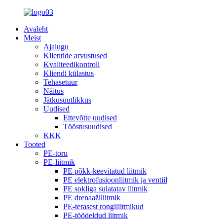
Avaleht
Meist
Ajalugu
Klientide arvustused
Kvaliteedikontroll
Kliendi külastus
Tehasetuur
Näitus
Jätkusuutlikkus
Uudised
Ettevõtte uudised
Tööstusuudised
KKK
Tooted
PE-toru
PE-liitmik
PE põkk-keevitatud liitmik
PE elektrofusioonliitmik ja ventiil
PE sokliga sulatatav liitmik
PE drenaažiliitmik
PE-terasest rongiliitmikud
PE-töödeldud liitmik