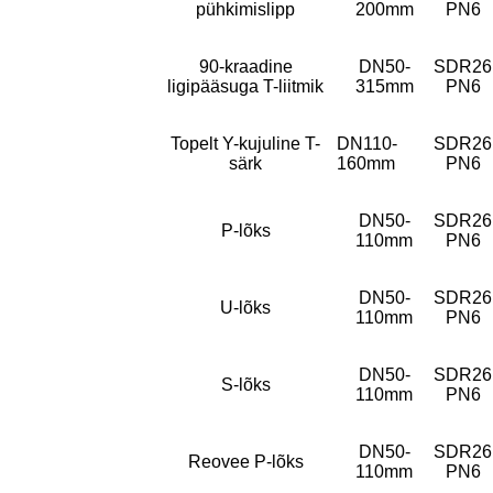
pühkimislipp
200mm
PN6
90-kraadine
DN50-
SDR26
ligipääsuga T-liitmik
315mm
PN6
Topelt Y-kujuline T-
DN110-
SDR26
särk
160mm
PN6
DN50-
SDR26
P-lõks
110mm
PN6
DN50-
SDR26
U-lõks
110mm
PN6
DN50-
SDR26
S-lõks
110mm
PN6
DN50-
SDR26
Reovee P-lõks
110mm
PN6