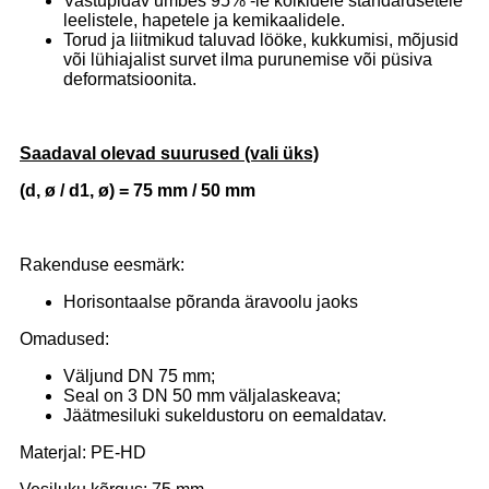
Vastupidav umbes 95% -le kõikidele standardsetele
leelistele, hapetele ja kemikaalidele.
Torud ja liitmikud taluvad lööke, kukkumisi, mõjusid
või lühiajalist survet ilma purunemise või püsiva
deformatsioonita.
Saadaval olevad suurused (vali üks)
(d, ø / d1, ø) = 75 mm / 50 mm
Rakenduse eesmärk:
Horisontaalse põranda äravoolu jaoks
Omadused:
Väljund DN 75 mm;
Seal on 3 DN 50 mm väljalaskeava;
Jäätmesiluki sukeldustoru on eemaldatav.
Materjal: PE-HD