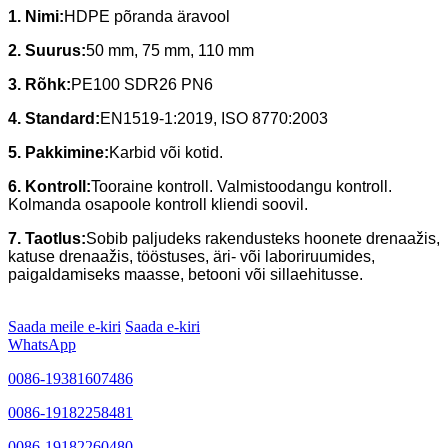
1. Nimi:
HDPE põranda äravool
2. Suurus:
50 mm, 75 mm, 110 mm
3.
Rõhk:
PE100 SDR26 PN6
4.
Standard:
EN1519-1:2019, ISO 8770:2003
5. Pakkimine:
Karbid või kotid.
6. Kontroll:
Tooraine kontroll. Valmistoodangu kontroll.
Kolmanda osapoole kontroll kliendi soovil.
7. Taotlus:
Sobib paljudeks rakendusteks hoonete drenaažis,
katuse drenaažis, tööstuses, äri- või laboriruumides,
paigaldamiseks maasse, betooni või sillaehitusse.
Saada meile e-kiri
Saada e-kiri
WhatsApp
0086-19381607486
0086-19182258481
0086-19182260480