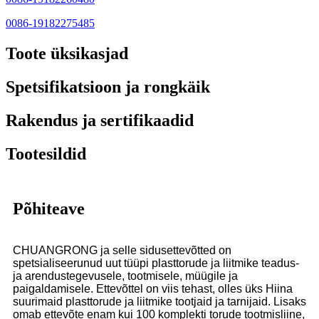
0086-19182275485
Toote üksikasjad
Spetsifikatsioon ja rongkäik
Rakendus ja sertifikaadid
Tootesildid
Põhiteave
CHUANGRONG ja selle sidusettevõtted on
spetsialiseerunud uut tüüpi plasttorude ja liitmike teadus-
ja arendustegevusele, tootmisele, müügile ja
paigaldamisele. Ettevõttel on viis tehast, olles üks Hiina
suurimaid plasttorude ja liitmike tootjaid ja tarnijaid. Lisaks
omab ettevõte enam kui 100 komplekti torude tootmisliine,