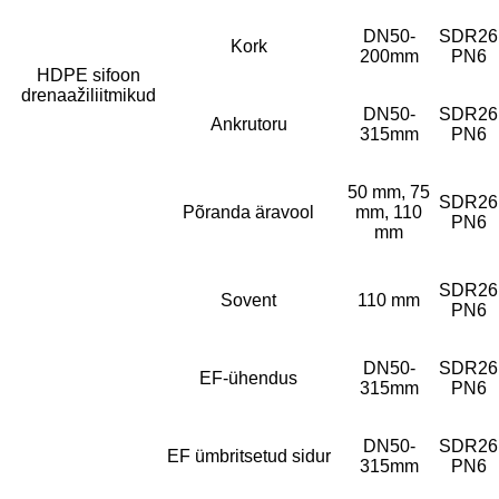
DN50-
SDR26
Kork
200mm
PN6
HDPE sifoon
drenaažiliitmikud
DN50-
SDR26
Ankrutoru
315mm
PN6
50 mm, 75
SDR26
Põranda äravool
mm, 110
PN6
mm
SDR26
Sovent
110 mm
PN6
DN50-
SDR26
EF-ühendus
315mm
PN6
DN50-
SDR26
EF ümbritsetud sidur
315mm
PN6