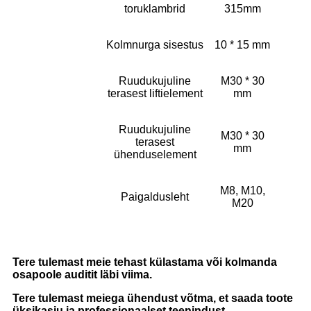
toruklambrid
315mm
Kolmnurga sisestus
10 * 15 mm
Ruudukujuline
M30 * 30
terasest liftielement
mm
Ruudukujuline
M30 * 30
terasest
mm
ühenduselement
M8, M10,
Paigaldusleht
M20
Tere tulemast meie tehast külastama või kolmanda
osapoole auditit läbi viima.
Tere tulemast meiega ühendust võtma, et saada toote
üksikasju ja professionaalset teenindust.