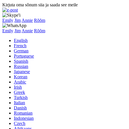
Kirjuta oma sõnum siia ja saada see meile
Emily
Jim
Annie
Rõõm
Emily
Jim
Annie
Rõõm
English
French
German
Portuguese
Spanish
Russian
Japanese
Korean
Arabic
Irish
Greek
Turkish
Italian
Danish
Romanian
Indonesian
Czech
Afrikaans