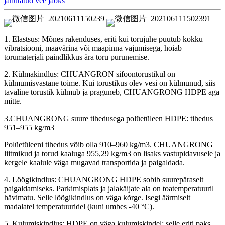
jahutatud vee jaoks
1. Elastsus: Mõnes rakenduses, eriti kui torujuhe puutub kokku
vibratsiooni, maavärina või maapinna vajumisega, hoiab
torumaterjali paindlikkus ära toru purunemise.
2. Külmakindlus: CHUANGRON sifoontorustikul on
külmumisvastane toime. Kui torustikus olev vesi on külmunud, siis
tavaline torustik külmub ja praguneb, CHUANGRONG HDPE aga
mitte.
3.CHUANGRONG suure tihedusega polüetüleen HDPE: tihedus
951–955 kg/m3
Polüetüleeni tihedus võib olla 910–960 kg/m3. CHUANGRONG
liitmikud ja torud kaaluga 955,29 kg/m3 on lisaks vastupidavusele ja
kergele kaalule väga mugavad transportida ja paigaldada.
4. Löögikindlus: CHUANGRONG HDPE sobib suurepäraselt
paigaldamiseks. Parkimisplats ja jalakäijate ala on toatemperatuuril
hävimatu. Selle löögikindlus on väga kõrge. Isegi äärmiselt
madalatel temperatuuridel (kuni umbes -40 °C).
5. Kulumiskindlus: HDPE on väga kulumiskindel; selle eriti paks