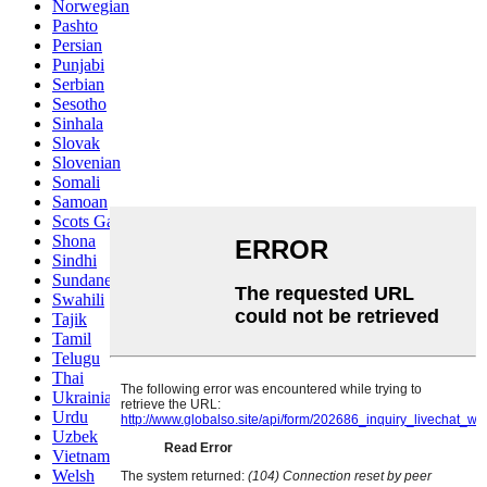
Norwegian
Pashto
Persian
Punjabi
Serbian
Sesotho
Sinhala
Slovak
Slovenian
Somali
Samoan
Scots Gaelic
Shona
Sindhi
Sundanese
Swahili
Tajik
Tamil
Telugu
Thai
Ukrainian
Urdu
Uzbek
Vietnamese
Welsh