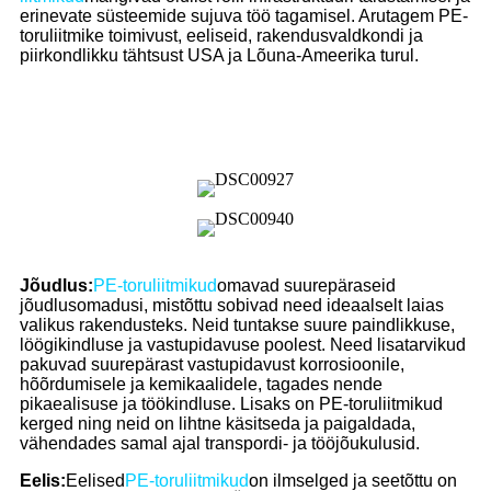
erinevate süsteemide sujuva töö tagamisel. Arutagem PE-
toruliitmike toimivust, eeliseid, rakendusvaldkondi ja
piirkondlikku tähtsust USA ja Lõuna-Ameerika turul.
Jõudlus:
PE-toruliitmikud
omavad suurepäraseid
jõudlusomadusi, mistõttu sobivad need ideaalselt laias
valikus rakendusteks. Neid tuntakse suure paindlikkuse,
löögikindluse ja vastupidavuse poolest. Need lisatarvikud
pakuvad suurepärast vastupidavust korrosioonile,
hõõrdumisele ja kemikaalidele, tagades nende
pikaealisuse ja töökindluse. Lisaks on PE-toruliitmikud
kerged ning neid on lihtne käsitseda ja paigaldada,
vähendades samal ajal transpordi- ja tööjõukulusid.
Eelis:
Eelised
PE-toruliitmikud
on ilmselged ja seetõttu on