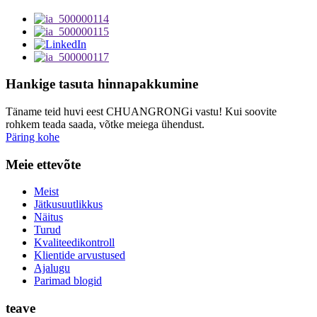
Hankige tasuta hinnapakkumine
Täname teid huvi eest CHUANGRONGi vastu! Kui soovite
rohkem teada saada, võtke meiega ühendust.
Päring kohe
Meie ettevõte
Meist
Jätkusuutlikkus
Näitus
Turud
Kvaliteedikontroll
Klientide arvustused
Ajalugu
Parimad blogid
teave