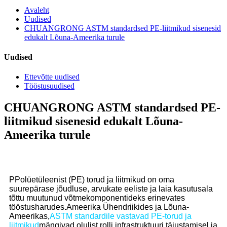
Avaleht
Uudised
CHUANGRONG ASTM standardsed PE-liitmikud sisenesid
edukalt Lõuna-Ameerika turule
Uudised
Ettevõtte uudised
Tööstusuudised
CHUANGRONG ASTM standardsed PE-
liitmikud sisenesid edukalt Lõuna-
Ameerika turule
P
Polüetüleenist (PE) torud ja liitmikud on oma
suurepärase jõudluse, arvukate eeliste ja laia kasutusala
tõttu muutunud võtmekomponentideks erinevates
tööstusharudes.
Ameerika Ühendriikides ja Lõuna-
Ameerikas,
ASTM standardile vastavad PE-torud ja
liitmikud
mängivad olulist rolli infrastruktuuri täiustamisel ja