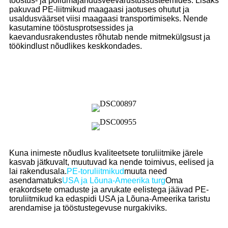
tööstus- ja põllumajandusveevarustussüsteemides. Lisaks
pakuvad PE-liitmikud maagaasi jaotuses ohutut ja
usaldusväärset viisi maagaasi transportimiseks. Nende
kasutamine tööstusprotsessides ja
kaevandusrakendustes rõhutab nende mitmekülgsust ja
töökindlust nõudlikes keskkondades.
Kuna inimeste nõudlus kvaliteetsete toruliitmike järele
kasvab jätkuvalt, muutuvad ka nende toimivus, eelised ja
lai rakendusala.
PE-toruliitmikud
muuta need
asendamatuks
USA ja Lõuna-Ameerika turg
Oma
erakordsete omaduste ja arvukate eelistega jäävad PE-
toruliitmikud ka edaspidi USA ja Lõuna-Ameerika taristu
arendamise ja tööstustegevuse nurgakiviks.