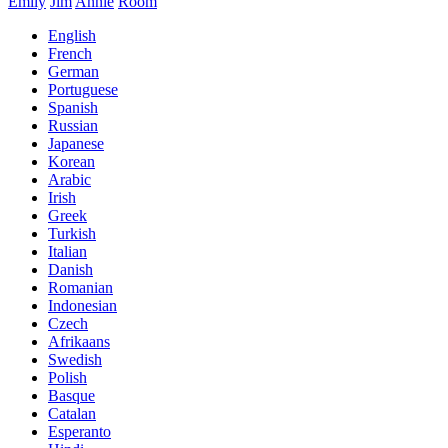
Emily
Jim
Annie
Rõõm
English
French
German
Portuguese
Spanish
Russian
Japanese
Korean
Arabic
Irish
Greek
Turkish
Italian
Danish
Romanian
Indonesian
Czech
Afrikaans
Swedish
Polish
Basque
Catalan
Esperanto