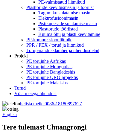
PE-valmistatud liitmikud
Plasttorude keevitusmasin ja tööriist
Tagumiku sulatamise masin
Elektrofusioonimasin
Pistikupesade sulatamise masin
Plasttorude tööriistad
Kuuma õhu ja plasti keevitamine
PP-kompressioonliitmik
PPR / PEX / torud ja liitmikud
Toruparandusklamber ja ühendusdetail
Projekt
PE torujuhe Aafrikas
PE torujuhe Mongoolias
PE torujuhe Bangladeshis
PE torujuhe ÜRO projektis
PE torujuhe Malaisias
Turud
Võta meiega ühendust
helista meile:
0086-18180897627
English
Tere tulemast Chuangrongi