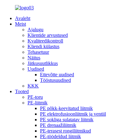
Avaleht
Meist
Ajalugu
Klientide arvustused
Kvaliteedikontroll
Kliendi külastus
Tehasetuur
Näitus
Jätkusuutlikkus
Uudised
Ettevõtte uudised
Tööstusuudised
KKK
Tooted
PE-toru
PE-liitmik
PE põkk-keevitatud liitmik
PE elektrofusioonliitmik ja ventiil
PE sokliga sulatatav liitmik
PE drenaažiliitmik
PE-terasest rongiliitmikud
PE-töödeldud liitmik