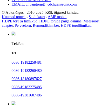
EMAIL: chuangrong@cdchuangrong.com
© Autoriõigus - 2010-2025: Kõik õigused kaitstud.
Kuumad tooted
-
Saidi kaart
-
AMP mobiil
HDPE toru ja liitmikud
,
HDPE torude paigaldamine
,
Meessoost
adapter
,
Pe veetoru
,
Remondiklamber
,
HDPE toruliitmikud
,
Telefon
Tel
0086-19182258481
0086-19182260480
0086-18180897627
0086-19182275485
0086-19381607486