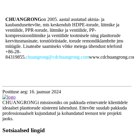
CHUANGRONG
on 2005. aastal asutatud aktsia- ja
kaubandusettevõte, mis keskendub HDPE-torude, liitmike ja
ventiilide, PPR-torude, liitmike ja ventiilide, PP-
kompressioonliitmike ja ventiilide tootmisele ning plasttorude
keevitusmasinate, torutööriistade, torude remondiklambrite jms
müügile. Lisateabe saamiseks võtke meiega ühendust telefonil
+86-28-
84319855.
chuangrong@cdchuangrong.com
www.cdchuangrong.c
Postituse aeg: 16. jaanuar 2024
CHUANGRONGi missiooniks on pakkuda erinevatele klientidele
ideaalset plasttorude süsteemi lahendust. Ettevõte suudab pakkuda
professionaalselt kujundatud ja kohandatud teenust teie projekti
jaoks.
Sotsiaalsed lingid