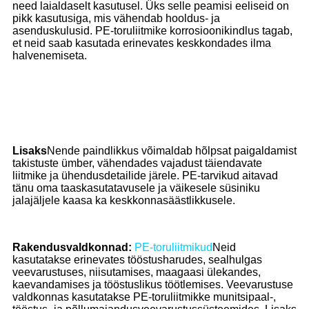
need laialdaselt kasutusel. Üks selle peamisi eeliseid on
pikk kasutusiga, mis vähendab hooldus- ja
asenduskulusid. PE-toruliitmike korrosioonikindlus tagab,
et neid saab kasutada erinevates keskkondades ilma
halvenemiseta.
Lisaks
Nende paindlikkus võimaldab hõlpsat paigaldamist
takistuste ümber, vähendades vajadust täiendavate
liitmike ja ühendusdetailide järele. PE-tarvikud aitavad
tänu oma taaskasutatavusele ja väikesele süsiniku
jalajäljele kaasa ka keskkonnasäästlikkusele.
Rakendusvaldkonnad:
PE-toruliitmikud
Neid
kasutatakse erinevates tööstusharudes, sealhulgas
veevarustuses, niisutamises, maagaasi ülekandes,
kaevandamises ja tööstuslikus töötlemises. Veevarustuse
valdkonnas kasutatakse PE-toruliitmikke munitsipaal-,