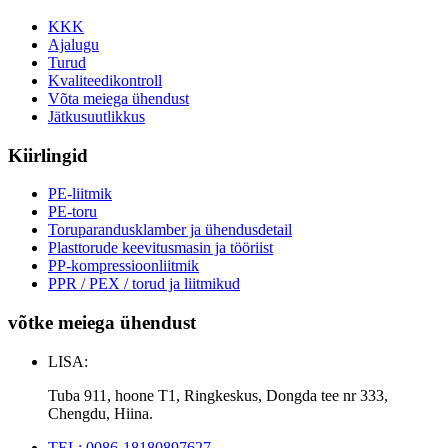
KKK
Ajalugu
Turud
Kvaliteedikontroll
Võta meiega ühendust
Jätkusuutlikkus
Kiirlingid
PE-liitmik
PE-toru
Toruparandusklamber ja ühendusdetail
Plasttorude keevitusmasin ja tööriist
PP-kompressioonliitmik
PPR / PEX / torud ja liitmikud
võtke meiega ühendust
LISA:
Tuba 911, hoone T1, Ringkeskus, Dongda tee nr 333,
Chengdu, Hiina.
TEL: 0086-18180897627