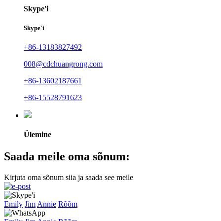
Skype'i
Skype'i
+86-13183827492
008@cdchuangrong.com
+86-13602187661
+86-15528791623
Ülemine
Saada meile oma sõnum:
Kirjuta oma sõnum siia ja saada see meile
Emily
Jim
Annie
Rõõm