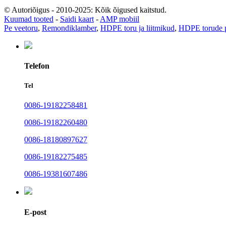
© Autoriõigus - 2010-2025: Kõik õigused kaitstud.
Kuumad tooted
-
Saidi kaart
-
AMP mobiil
Pe veetoru
,
Remondiklamber
,
HDPE toru ja liitmikud
,
HDPE torude 
Telefon
Tel
0086-19182258481
0086-19182260480
0086-18180897627
0086-19182275485
0086-19381607486
E-post