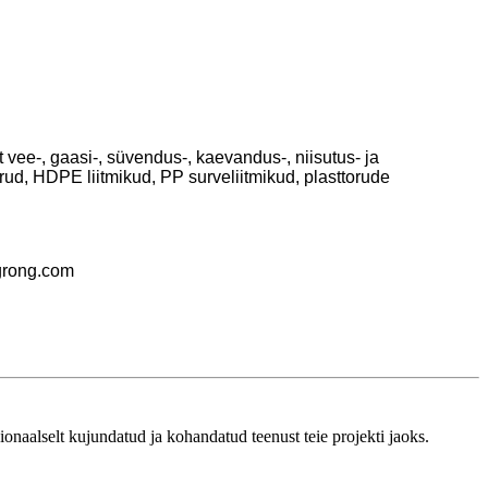
ee-, gaasi-, süvendus-, kaevandus-, niisutus- ja
, HDPE liitmikud, PP surveliitmikud, plasttorude
rong.com
aalselt kujundatud ja kohandatud teenust teie projekti jaoks.