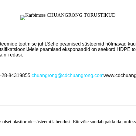
emide tootmise juht.
Selle peamised süsteemid hõlmavad kuut v
sifikatsiooni.
Meie peamised eksponaadid on seekord HDPE torud
 nii edasi.
6-28-84319855.
chuangrong@cdchuangrong.com
www.cdchuang
t plasttorude süsteemi lahendust. Ettevõte suudab pakkuda profession