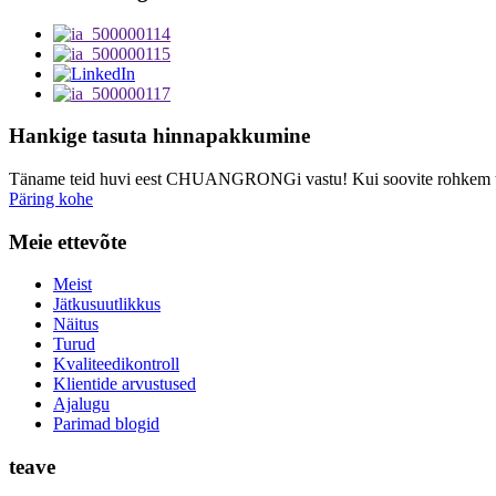
Hankige tasuta hinnapakkumine
Täname teid huvi eest CHUANGRONGi vastu! Kui soovite rohkem te
Päring kohe
Meie ettevõte
Meist
Jätkusuutlikkus
Näitus
Turud
Kvaliteedikontroll
Klientide arvustused
Ajalugu
Parimad blogid
teave