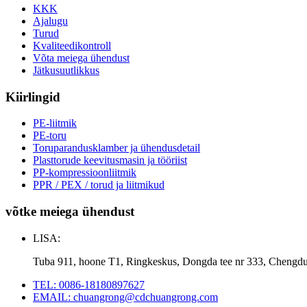
KKK
Ajalugu
Turud
Kvaliteedikontroll
Võta meiega ühendust
Jätkusuutlikkus
Kiirlingid
PE-liitmik
PE-toru
Toruparandusklamber ja ühendusdetail
Plasttorude keevitusmasin ja tööriist
PP-kompressioonliitmik
PPR / PEX / torud ja liitmikud
võtke meiega ühendust
LISA:
Tuba 911, hoone T1, Ringkeskus, Dongda tee nr 333, Chengdu
TEL: 0086-18180897627
EMAIL: chuangrong@cdchuangrong.com