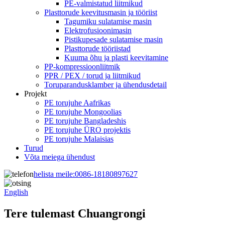
PE-valmistatud liitmikud
Plasttorude keevitusmasin ja tööriist
Tagumiku sulatamise masin
Elektrofusioonimasin
Pistikupesade sulatamise masin
Plasttorude tööriistad
Kuuma õhu ja plasti keevitamine
PP-kompressioonliitmik
PPR / PEX / torud ja liitmikud
Toruparandusklamber ja ühendusdetail
Projekt
PE torujuhe Aafrikas
PE torujuhe Mongoolias
PE torujuhe Bangladeshis
PE torujuhe ÜRO projektis
PE torujuhe Malaisias
Turud
Võta meiega ühendust
helista meile:
0086-18180897627
English
Tere tulemast Chuangrongi