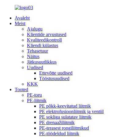
Avaleht
Meist
Ajalugu
Klientide arvustused
Kvaliteedikontroll
Kliendi külastus
Tehasetuur
Näitus
Jätkusuutlikkus
Uudised
Ettevõtte uudised
Tööstusuudised
KKK
Tooted
PE-toru
PE-liitmik
PE põkk-keevitatud liitmik
PE elektrofusioonliitmik ja ventiil
PE sokliga sulatatav liitmik
PE drenaažiliitmik
PE-terasest rongiliitmikud
PE-töödeldud liitmik