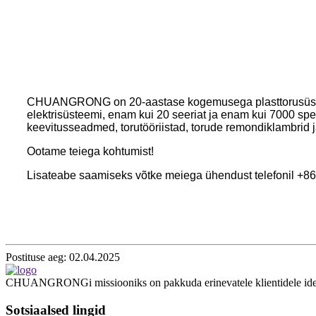
CHUANGRONG on 20-aastase kogemusega plasttorusüste
elektrisüsteemi, enam kui 20 seeriat ja enam kui 7000 spet
keevitusseadmed, torutööriistad, torude remondiklambrid ja
Ootame teiega kohtumist!
Lisateabe saamiseks võtke meiega ühendust telefonil +8
Postituse aeg: 02.04.2025
CHUANGRONGi missiooniks on pakkuda erinevatele klientidele ideaalse
Sotsiaalsed lingid