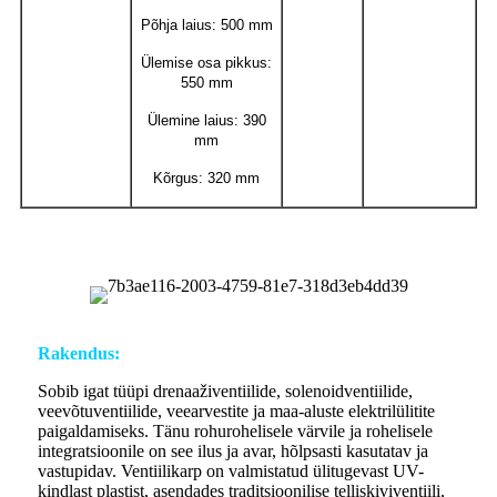
Põhja laius: 500 mm
Ülemise osa pikkus:
550 mm
Ülemine laius: 390
mm
Kõrgus: 320 mm
Rakendus:
Sobib igat tüüpi drenaaživentiilide, solenoidventiilide,
veevõtuventiilide, veearvestite ja maa-aluste elektrilülitite
paigaldamiseks. Tänu rohurohelisele värvile ja rohelisele
integratsioonile on see ilus ja avar, hõlpsasti kasutatav ja
vastupidav. Ventiilikarp on valmistatud ülitugevast UV-
kindlast plastist, asendades traditsioonilise telliskiviventiili,