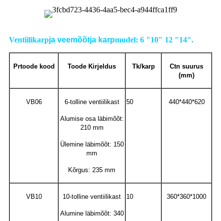
Ventiilikarp
ja veemõõtja karp
mudel: 6 "10" 12 "14".
P
r
toode
kood
Toode
Kirjeldus
Tk/karp
Ctn
suurus
(mm)
VB06
6-tolline ventiilikast
50
440*440*620
Alumise osa läbimõõt:
210 mm
Ülemine läbimõõt: 150
mm
Kõrgus: 235 mm
VB10
10-tolline ventiilikast
10
360*360*1000
Alumine läbimõõt: 340