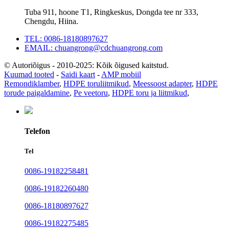
Tuba 911, hoone T1, Ringkeskus, Dongda tee nr 333,
Chengdu, Hiina.
TEL: 0086-18180897627
EMAIL: chuangrong@cdchuangrong.com
© Autoriõigus - 2010-2025: Kõik õigused kaitstud.
Kuumad tooted
-
Saidi kaart
-
AMP mobiil
Remondiklamber
,
HDPE toruliitmikud
,
Meessoost adapter
,
HDPE
torude paigaldamine
,
Pe veetoru
,
HDPE toru ja liitmikud
,
Telefon
Tel
0086-19182258481
0086-19182260480
0086-18180897627
0086-19182275485