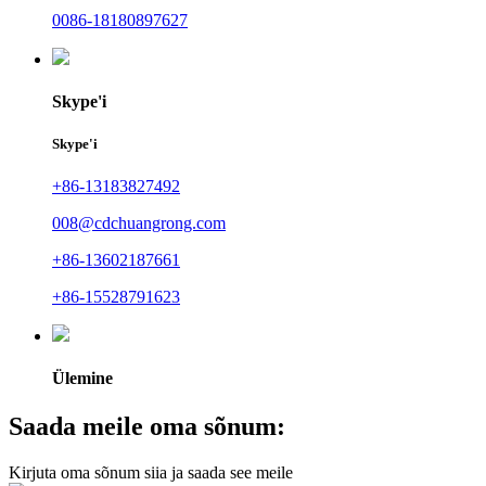
0086-18180897627
Skype'i
Skype'i
+86-13183827492
008@cdchuangrong.com
+86-13602187661
+86-15528791623
Ülemine
Saada meile oma sõnum:
Kirjuta oma sõnum siia ja saada see meile