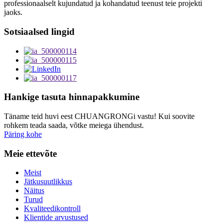
professionaalselt kujundatud ja kohandatud teenust teie projekti
jaoks.
Sotsiaalsed lingid
Hankige tasuta hinnapakkumine
Täname teid huvi eest CHUANGRONGi vastu! Kui soovite
rohkem teada saada, võtke meiega ühendust.
Päring kohe
Meie ettevõte
Meist
Jätkusuutlikkus
Näitus
Turud
Kvaliteedikontroll
Klientide arvustused