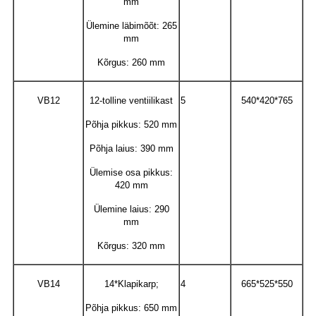
mm
Ülemine läbimõõt: 265
mm
Kõrgus: 260 mm
VB12
12-tolline ventiilikast
5
540*420*765
Põhja pikkus: 520 mm
Põhja laius: 390 mm
Ülemise osa pikkus:
420 mm
Ülemine laius: 290
mm
Kõrgus: 320 mm
VB14
14*Klapikarp;
4
665*525*550
Põhja pikkus: 650 mm