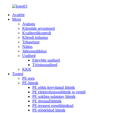
Avaleht
Meist
Ajalugu
Klientide arvustused
Kvaliteedikontroll
Kliendi külastus
Tehasetuur
Näitus
Jätkusuutlikkus
Uudised
Ettevõtte uudised
Tööstusuudised
KKK
Tooted
PE-toru
PE-liitmik
PE põkk-keevitatud liitmik
PE elektrofusioonliitmik ja ventiil
PE sokliga sulatatav liitmik
PE drenaažiliitmik
PE-terasest rongiliitmikud
PE-töödeldud liitmik