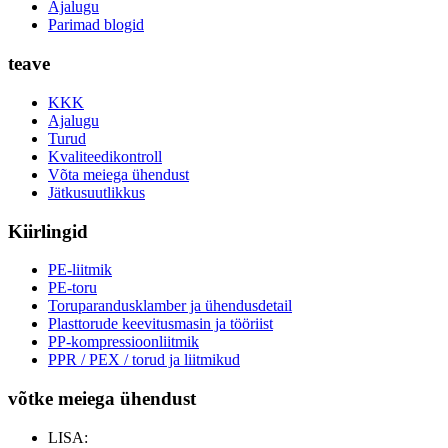
Ajalugu
Parimad blogid
teave
KKK
Ajalugu
Turud
Kvaliteedikontroll
Võta meiega ühendust
Jätkusuutlikkus
Kiirlingid
PE-liitmik
PE-toru
Toruparandusklamber ja ühendusdetail
Plasttorude keevitusmasin ja tööriist
PP-kompressioonliitmik
PPR / PEX / torud ja liitmikud
võtke meiega ühendust
LISA: