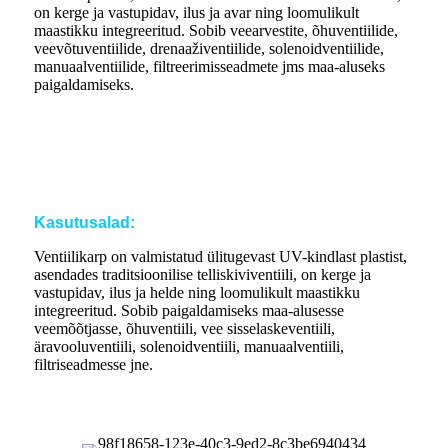
on kerge ja vastupidav, ilus ja avar ning loomulikult
maastikku integreeritud. Sobib veearvestite, õhuventiilide,
veevõtuventiilide, drenaaživentiilide, solenoidventiilide,
manuaalventiilide, filtreerimisseadmete jms maa-aluseks
paigaldamiseks.
Kasutusalad:
Ventiilikarp on valmistatud ülitugevast UV-kindlast plastist,
asendades traditsioonilise telliskiviventiili, on kerge ja
vastupidav, ilus ja helde ning loomulikult maastikku
integreeritud. Sobib paigaldamiseks maa-alusesse
veemõõtjasse, õhuventiili, vee sisselaskeventiili,
äravooluventiili, solenoidventiili, manuaalventiili,
filtriseadmesse jne.