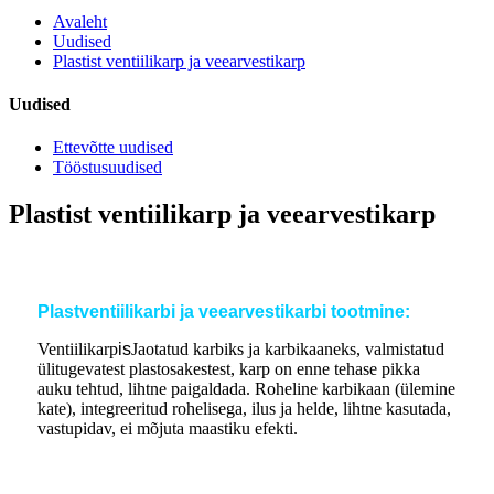
Avaleht
Uudised
Plastist ventiilikarp ja veearvestikarp
Uudised
Ettevõtte uudised
Tööstusuudised
Plastist ventiilikarp ja veearvestikarp
Plastventiilikarbi ja veearvestikarbi tootmine:
Ventiilikarp
is
Jaotatud karbiks ja karbikaaneks, valmistatud
ülitugevatest plastosakestest, karp on enne tehase pikka
auku tehtud, lihtne paigaldada. Roheline karbikaan (ülemine
kate), integreeritud rohelisega, ilus ja helde, lihtne kasutada,
vastupidav, ei mõjuta maastiku efekti.