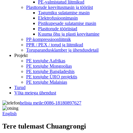
PE-valmistatud liitmikud
Plasttorude keevitusmasin ja tööriist
Tagumiku sulatamise masin
Elektrofusioonimasin
Pistikupesade sulatamise masin
Plasttorude tööriistad
Kuuma õhu ja plasti keevitamine
PP-kompressioonliitmik
PPR / PEX / torud ja liitmikud
Toruparandusklamber ja ühendusdetail
Projekt
PE torujuhe Aafrikas
PE torujuhe Mongoolias
PE torujuhe Bangladeshis
PE torujuhe ÜRO projektis
PE torujuhe Malaisias
Turud
Võta meiega ühendust
helista meile:
0086-18180897627
English
Tere tulemast Chuangrongi