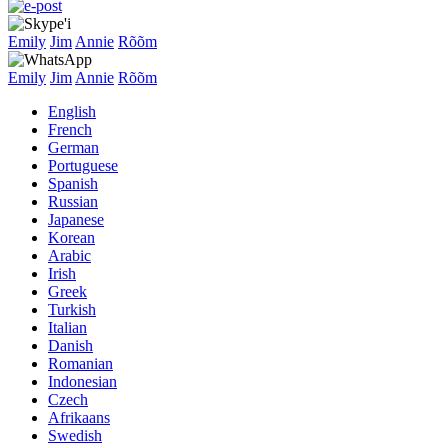
Emily
Jim
Annie
Rõõm
Emily
Jim
Annie
Rõõm
English
French
German
Portuguese
Spanish
Russian
Japanese
Korean
Arabic
Irish
Greek
Turkish
Italian
Danish
Romanian
Indonesian
Czech
Afrikaans
Swedish