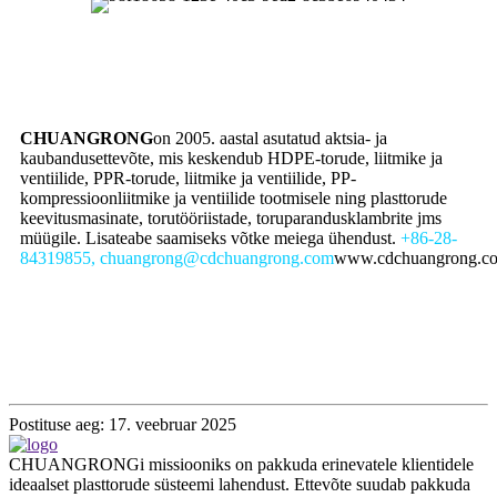
CHUANGRONG
on 2005. aastal asutatud aktsia- ja
kaubandusettevõte, mis keskendub HDPE-torude, liitmike ja
ventiilide, PPR-torude, liitmike ja ventiilide, PP-
kompressioonliitmike ja ventiilide tootmisele ning plasttorude
keevitusmasinate, torutööriistade, toruparandusklambrite jms
müügile. Lisateabe saamiseks võtke meiega ühendust.
+86-28-
84319855, chuangrong@cdchuangrong.com
www.cdchuangrong.c
Postituse aeg: 17. veebruar 2025
CHUANGRONGi missiooniks on pakkuda erinevatele klientidele
ideaalset plasttorude süsteemi lahendust. Ettevõte suudab pakkuda