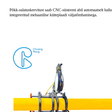
Põkk-sulatuskeevitust saab CNC-süsteemi abil automaatselt hallat
integreeritud mehaanilise kütteplaadi väljatõmbamisega.