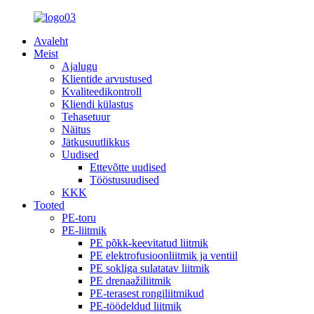
Avaleht
Meist
Ajalugu
Klientide arvustused
Kvaliteedikontroll
Kliendi külastus
Tehasetuur
Näitus
Jätkusuutlikkus
Uudised
Ettevõtte uudised
Tööstusuudised
KKK
Tooted
PE-toru
PE-liitmik
PE põkk-keevitatud liitmik
PE elektrofusioonliitmik ja ventiil
PE sokliga sulatatav liitmik
PE drenaažiliitmik
PE-terasest rongiliitmikud
PE-töödeldud liitmik