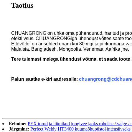
Taotlus
CHUANGRONG on uhke oma pühendunud, haritud ja profess
efektiivsus. CHUANGRONGiga ühendust võttes saate tootesp
Ettevõttel on ärisuhted enam kui 80 riigi ja piirkonnaga 
Malaisia, Bangladesh, Mongoolia, Venemaa, Aafrika jne.
Tere tulemast meiega ühendust võtma, et saada toote ü
Palun saatke e-kiri aadressile:
chuangrong@cdchuan
Eelmine:
PEX torud ja liitmikud joogivee jaoks rohelise / valge / s
Järgmine:
Perfect Weldy HT3400 kuumaõhupüstol intensiivseks p