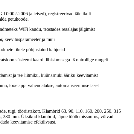
D2002-2006 ja teised), registreerivad täielikult
salda petukoode.
ndmeteks WiFi kaudu, teostades reaalajas jälgimist
tor, keevitusparameeter ja muu
eadmete rikete põhjustatud kahjusid
tsioonisüsteemi kaardi libistamisega. Kontrollige rangelt
damist ja tee-liitmiku, küünarnuki ääriku keevitamist
oimu, tööetappi vähendatakse, automatiseerimise taset
ade, tugi, tööriistakott. Klambrid 63, 90, 110, 160, 200, 250, 315
5, 280 mm. Üksikud klambrid, täpne töötlemissuurus, võivad
dada keevitamise efektiivsust.