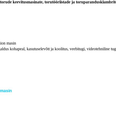
lasttorude keevitusmasinate, torutööriistade ja toruparandusklambri
ion masin
aldus kohapeal, kasutuselevõtt ja koolitus, veebitugi, videotehniline tug
smasin