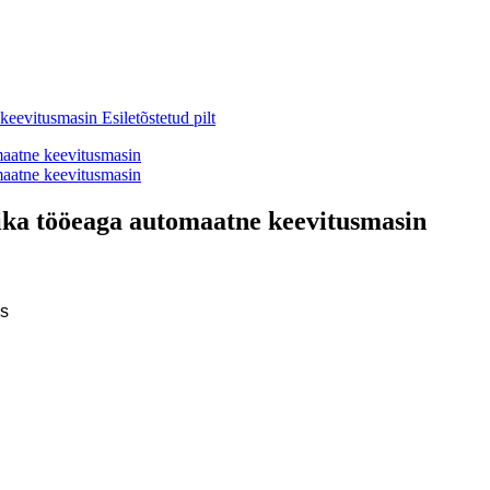
ka tööeaga automaatne keevitusmasin
ks