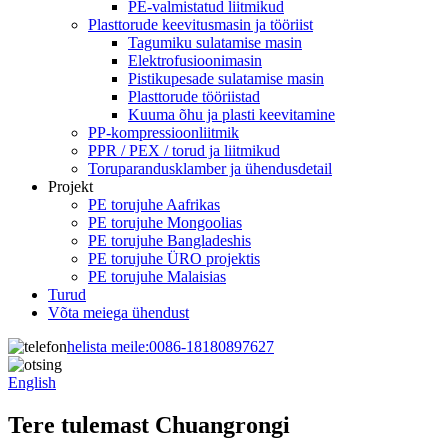
PE-valmistatud liitmikud
Plasttorude keevitusmasin ja tööriist
Tagumiku sulatamise masin
Elektrofusioonimasin
Pistikupesade sulatamise masin
Plasttorude tööriistad
Kuuma õhu ja plasti keevitamine
PP-kompressioonliitmik
PPR / PEX / torud ja liitmikud
Toruparandusklamber ja ühendusdetail
Projekt
PE torujuhe Aafrikas
PE torujuhe Mongoolias
PE torujuhe Bangladeshis
PE torujuhe ÜRO projektis
PE torujuhe Malaisias
Turud
Võta meiega ühendust
helista meile:
0086-18180897627
English
Tere tulemast Chuangrongi