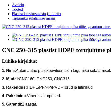
Avaleht
Tooted
Plastist keevitusmasin ja tööriist
Tagumiku sulatamise masin
CNC 250–315 plastist HDPE torujuhtme pi
Lühike kirjeldus:
1. Nimi:
Automaatne plastkeevitusmasin tagumiku sulatamise
2. Mudel:
CNC160, CNC250, CNC315
3. Rakendus:
HDPE/PP/PP/PVDF
Torud ja liitmikud
4. Pakkimine:
Vineerist korpused.
5. Garantii:
2 aastat.