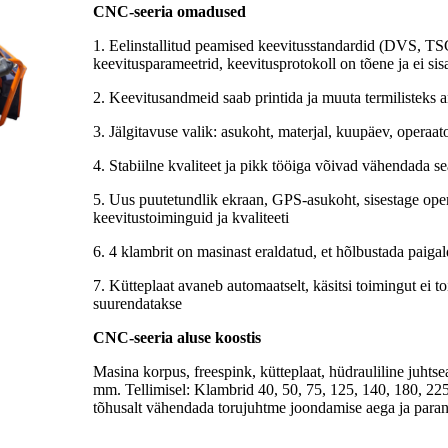
CNC-seeria omadused
1. Eelinstallitud peamised keevitusstandardid (DVS, TSG 
keevitusparameetrid, keevitusprotokoll on tõene ja ei si
2. Keevitusandmeid saab printida ja muuta termilisteks a
3. Jälgitavuse valik: asukoht, materjal, kuupäev, operaa
4. Stabiilne kvaliteet ja pikk tööiga võivad vähendada s
5. Uus puutetundlik ekraan, GPS-asukoht, sisestage opera
keevitustoiminguid ja kvaliteeti
6. 4 klambrit on masinast eraldatud, et hõlbustada paigal
7. Kütteplaat avaneb automaatselt, käsitsi toimingut ei t
suurendatakse
CNC-seeria aluse koostis
Masina korpus, freespink, kütteplaat, hüdrauliline juhtse
mm. Tellimisel: Klambrid 40, 50, 75, 125, 140, 180, 22
tõhusalt vähendada torujuhtme joondamise aega ja paran