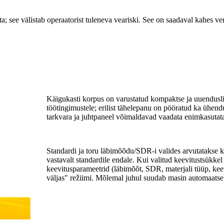
a; see välistab operaatorist tuleneva veariski. See on saadaval kahes ve
Käigukasti korpus on varustatud kompaktse ja uuendusli
töötingimustele; erilist tähelepanu on pööratud ka ühendu
tarkvara ja juhtpaneel võimaldavad vaadata enimkasuta
Standardi ja toru läbimõõdu/SDR-i valides arvutatakse k
vastavalt standardile endale. Kui valitud keevitustsükkel
keevitusparameetrid (läbimõõt, SDR, materjali tüüp, keevi
väljas" režiimi. Mõlemal juhul suudab masin automaatselt 