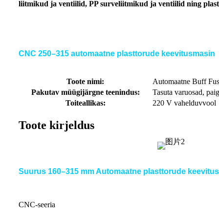
liitmikud ja ventiilid, PP surveliitmikud ja ventiilid ning p
CNC 250–315 automaatne plasttorude keevitusmasin
Toote nimi:
Automaatne Buff Fus
Pakutav müügijärgne teenindus:
Tasuta varuosad, paig
Toiteallikas:
220 V vahelduvvool
Toote kirjeldus
Suurus 160–315 mm Automaatne plasttorude keevitu
CNC-seeria