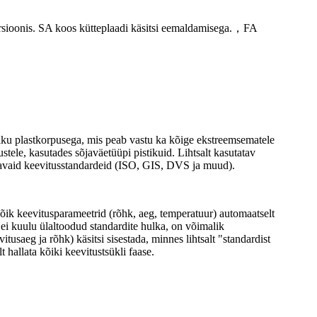
rsioonis. SA koos kütteplaadi käsitsi eemaldamisega.
，
FA
ku plastkorpusega, mis peab vastu ka kõige ekstreemsematele
stele, kasutades sõjaväetüüpi pistikuid. Lihtsalt kasutatav
tavaid keevitusstandardeid (ISO, GIS, DVS ja muud).
õik keevitusparameetrid (rõhk, aeg, temperatuur) automaatselt
 ei kuulu ülaltoodud standardite hulka, on võimalik
tusaeg ja rõhk) käsitsi sisestada, minnes lihtsalt "standardist
hallata kõiki keevitustsükli faase.