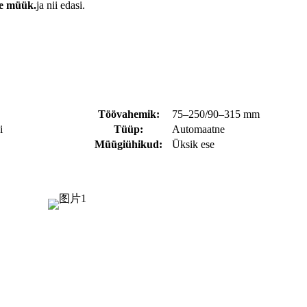
te müük.
ja nii edasi.
Töövahemik:
75–250/90–315 mm
i
Tüüp:
Automaatne
Müügiühikud:
Üksik ese