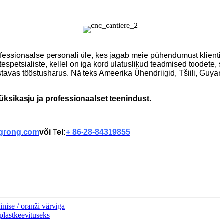
ionaalse personali üle, kes jagab meie pühendumust klientid
etsialiste, kellel on iga kord ulatuslikud teadmised toodete, 
vastavas tööstusharus. Näiteks Ameerika Ühendriigid, Tšiili, Gu
ksikasju ja professionaalset teenindust.
grong.com
või Tel:
+ 86-28-84319855
inise / oranži värviga
lastkeevituseks