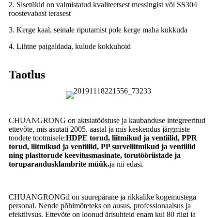
2. Sisetükid on valmistatud kvaliteetsest messingist või SS304
roostevabast terasest
3. Kerge kaal, seinale riputamist pole kerge maha kukkuda
4. Lihtne paigaldada, kulude kokkuhoid
Taotlus
CHUANGRONG on aktsiatööstuse ja kaubanduse integreeritud
ettevõte, mis asutati 2005. aastal ja mis keskendus järgmiste
toodete tootmisele:
HDPE torud, liitmikud ja ventiilid, PPR
torud, liitmikud ja ventiilid, PP surveliitmikud ja ventiilid
ning plasttorude keevitusmasinate, torutööriistade ja
toruparandusklambrite müük.
ja nii edasi.
CHUANGRONGil on suurepärane ja rikkalike kogemustega
personal. Nende põhimõteteks on ausus, professionaalsus ja
efektiivsus. Ettevõte on loonud ärisuhteid enam kui 80 riigi ja