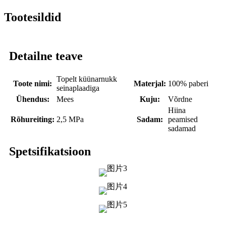
Tootesildid
Detailne teave
Topelt küünarnukk
Toote nimi:
Materjal:
100% paberi
seinaplaadiga
Ühendus:
Mees
Kuju:
Võrdne
Hiina
Rõhureiting:
2,5 MPa
Sadam:
peamised
sadamad
Spetsifikatsioon