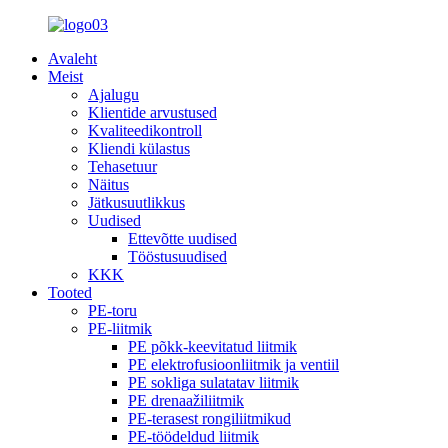
Avaleht
Meist
Ajalugu
Klientide arvustused
Kvaliteedikontroll
Kliendi külastus
Tehasetuur
Näitus
Jätkusuutlikkus
Uudised
Ettevõtte uudised
Tööstusuudised
KKK
Tooted
PE-toru
PE-liitmik
PE põkk-keevitatud liitmik
PE elektrofusioonliitmik ja ventiil
PE sokliga sulatatav liitmik
PE drenaažiliitmik
PE-terasest rongiliitmikud
PE-töödeldud liitmik