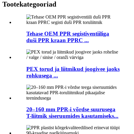
Tootekategooriad
Tehase OEM PPR segistiventiiliga
duši PPR kraan PPRC ...
PEX torud ja liitmikud joogivee jaoks
rohkusega ...
20–160 mm PPR-i võrdse suurusega
T-liitmik siseruumides kasutamiseks...