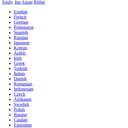
Emily
Jim
Annie
Rõõm
English
French
German
Portuguese
Spanish
Russian
Japanese
Korean
Arabic
Irish
Greek
Turkish
Italian
Danish
Romanian
Indonesian
Czech
Afrikaans
Swedish
Polish
Basque
Catalan
Esperanto