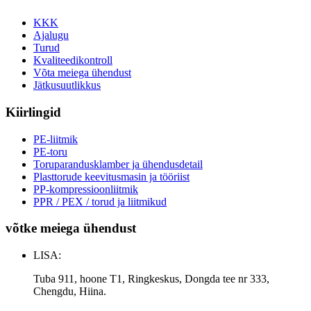
KKK
Ajalugu
Turud
Kvaliteedikontroll
Võta meiega ühendust
Jätkusuutlikkus
Kiirlingid
PE-liitmik
PE-toru
Toruparandusklamber ja ühendusdetail
Plasttorude keevitusmasin ja tööriist
PP-kompressioonliitmik
PPR / PEX / torud ja liitmikud
võtke meiega ühendust
LISA:
Tuba 911, hoone T1, Ringkeskus, Dongda tee nr 333,
Chengdu, Hiina.