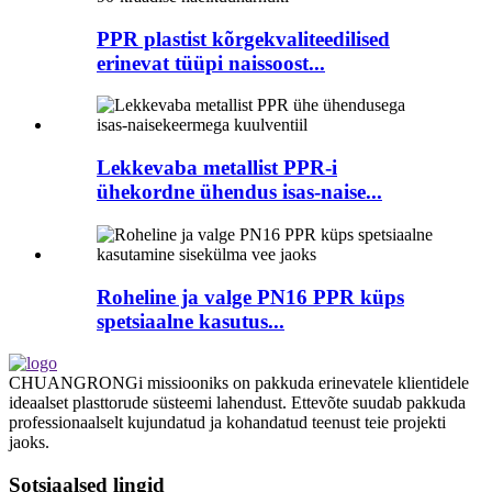
PPR plastist kõrgekvaliteedilised
erinevat tüüpi naissoost...
Lekkevaba metallist PPR-i
ühekordne ühendus isas-naise...
Roheline ja valge PN16 PPR küps
spetsiaalne kasutus...
CHUANGRONGi missiooniks on pakkuda erinevatele klientidele
ideaalset plasttorude süsteemi lahendust. Ettevõte suudab pakkuda
professionaalselt kujundatud ja kohandatud teenust teie projekti
jaoks.
Sotsiaalsed lingid