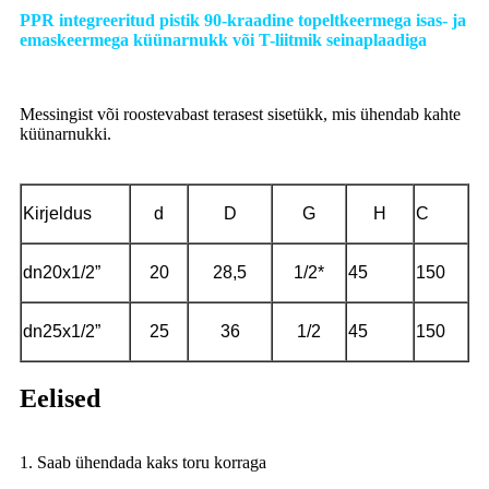
PPR integreeritud pistik 90-kraadine topeltkeermega isas- ja
emaskeermega küünarnukk või T-liitmik seinaplaadiga
Messingist või roostevabast terasest sisetükk, mis ühendab kahte
küünarnukki.
Kirjeldus
d
D
G
H
C
dn20x1/2”
20
28,5
1/2*
45
150
dn25x1/2”
25
36
1/2
45
150
Eelised
1. Saab ühendada kaks toru korraga