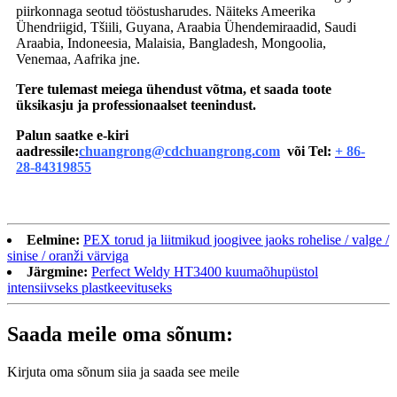
piirkonnaga seotud tööstusharudes. Näiteks Ameerika
Ühendriigid, Tšiili, Guyana, Araabia Ühendemiraadid, Saudi
Araabia, Indoneesia, Malaisia, Bangladesh, Mongoolia,
Venemaa, Aafrika jne.
Tere tulemast meiega ühendust võtma, et saada toote
üksikasju ja professionaalset teenindust.
Palun saatke e-kiri
aadressile:
chuangrong@cdchuangrong.com
või Tel:
+ 86-
28-84319855
Eelmine:
PEX torud ja liitmikud joogivee jaoks rohelise / valge /
sinise / oranži värviga
Järgmine:
Perfect Weldy HT3400 kuumaõhupüstol
intensiivseks plastkeevituseks
Saada meile oma sõnum:
Kirjuta oma sõnum siia ja saada see meile