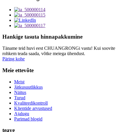
Hankige tasuta hinnapakkumine
Täname teid huvi eest CHUANGRONGi vastu! Kui soovite
rohkem teada saada, võtke meiega ühendust.
Päring kohe
Meie ettevõte
Meist
Jätkusuutlikkus
Näitus
Turud
Kvaliteedikontroll
Klientide arvustused
Ajalugu
Parimad blogid
teave