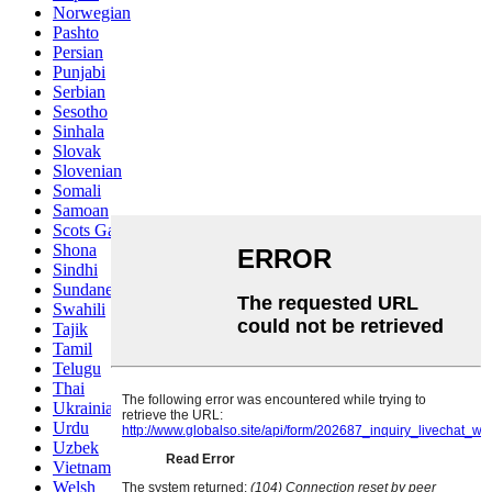
Norwegian
Pashto
Persian
Punjabi
Serbian
Sesotho
Sinhala
Slovak
Slovenian
Somali
Samoan
Scots Gaelic
Shona
Sindhi
Sundanese
Swahili
Tajik
Tamil
Telugu
Thai
Ukrainian
Urdu
Uzbek
Vietnamese
Welsh