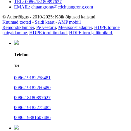
TEL: 0086-18180897627
EMAIL: chuangrong@cdchuangrong.com
© Autoriõigus - 2010-2025: Kõik õigused kaitstud.
Kuumad tooted
-
Saidi kaart
-
AMP mobiil
Remondiklamber
,
Pe veetoru
,
Meessoost adapter
,
HDPE torude
paigaldamine
,
HDPE toruliitmikud
,
HDPE toru ja liitmikud
,
Telefon
Tel
0086-19182258481
0086-19182260480
0086-18180897627
0086-19182275485
0086-19381607486