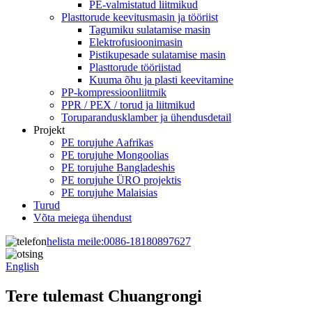
PE-valmistatud liitmikud
Plasttorude keevitusmasin ja tööriist
Tagumiku sulatamise masin
Elektrofusioonimasin
Pistikupesade sulatamise masin
Plasttorude tööriistad
Kuuma õhu ja plasti keevitamine
PP-kompressioonliitmik
PPR / PEX / torud ja liitmikud
Toruparandusklamber ja ühendusdetail
Projekt
PE torujuhe Aafrikas
PE torujuhe Mongoolias
PE torujuhe Bangladeshis
PE torujuhe ÜRO projektis
PE torujuhe Malaisias
Turud
Võta meiega ühendust
helista meile:
0086-18180897627
English
Tere tulemast Chuangrongi